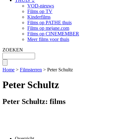
THUIS ⌄
VOD-nieuws
Films op TV
Kinderfilms
Films op PATHE thuis
Films op mejane.com
Films op CINEMEMBER
Meer films voor thuis
ZOEKEN
Home
>
Filmsterren
> Peter Schultz
Peter Schultz
Peter Schultz: films
Overzicht