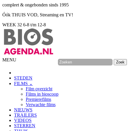
compleet & ongebonden sinds 1995
Óók THUIS VOD, Streaming en TV!
WEEK 32
6-8 t/m 12-8
MENU
STEDEN
FILMS ⌄
Film overzicht
Films in bioscoop
Premierefilms
Verwachte films
NIEUWS
TRAILERS
VIDEOS
STERREN