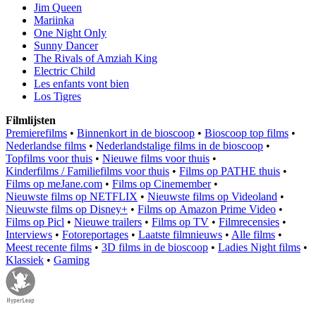
Jim Queen
Mariinka
One Night Only
Sunny Dancer
The Rivals of Amziah King
Electric Child
Les enfants vont bien
Los Tigres
Filmlijsten
Premierefilms
•
Binnenkort in de bioscoop
•
Bioscoop top films
•
Nederlandse films
•
Nederlandstalige films in de bioscoop
•
Topfilms voor thuis
•
Nieuwe films voor thuis
•
Kinderfilms / Familiefilms voor thuis
•
Films op PATHE thuis
•
Films op meJane.com
•
Films op Cinemember
•
Nieuwste films op NETFLIX
•
Nieuwste films op Videoland
•
Nieuwste films op Disney+
•
Films op Amazon Prime Video
•
Films op Picl
•
Nieuwe trailers
•
Films op TV
•
Filmrecensies
•
Interviews
•
Fotoreportages
•
Laatste filmnieuws
•
Alle films
•
Meest recente films
•
3D films in de bioscoop
•
Ladies Night films
•
Klassiek
•
Gaming