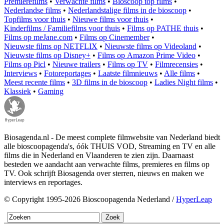
Premierefilms
•
Verwachte films
•
Bioscoop top films
•
Nederlandse films
•
Nederlandstalige films in de bioscoop
•
Topfilms voor thuis
•
Nieuwe films voor thuis
•
Kinderfilms / Familiefilms voor thuis
•
Films op PATHE thuis
•
Films op meJane.com
•
Films op Cinemember
•
Nieuwste films op NETFLIX
•
Nieuwste films op Videoland
•
Nieuwste films op Disney+
•
Films op Amazon Prime Video
•
Films op Picl
•
Nieuwe trailers
•
Films op TV
•
Filmrecensies
•
Interviews
•
Fotoreportages
•
Laatste filmnieuws
•
Alle films
•
Meest recente films
•
3D films in de bioscoop
•
Ladies Night films
•
Klassiek
•
Gaming
Biosagenda.nl - De meest complete filmwebsite van Nederland biedt
alle bioscoopagenda's, óók THUIS VOD, Streaming en TV en alle
films die in Nederland en Vlaanderen te zien zijn. Daarnaast
besteden we aandacht aan verwachte films, premieres en films op
TV. Ook schrijft Biosagenda over sterren, nieuws en maken we
interviews en reportages.
© Copyright 1995-2026 Bioscoopagenda Nederland /
HyperLeap