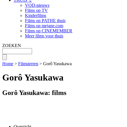
THUIS ⌄
VOD-nieuws
Films op TV
Kinderfilms
Films op PATHE thuis
Films op mejane.com
Films op CINEMEMBER
Meer films voor thuis
ZOEKEN
Home
>
Filmsterren
> Gorô Yasukawa
Gorô Yasukawa
Gorô Yasukawa: films
Overzicht