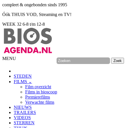
compleet & ongebonden sinds 1995
Óók THUIS VOD, Streaming en TV!
WEEK 32
6-8 t/m 12-8
MENU
STEDEN
FILMS ⌄
Film overzicht
Films in bioscoop
Premierefilms
Verwachte films
NIEUWS
TRAILERS
VIDEOS
STERREN