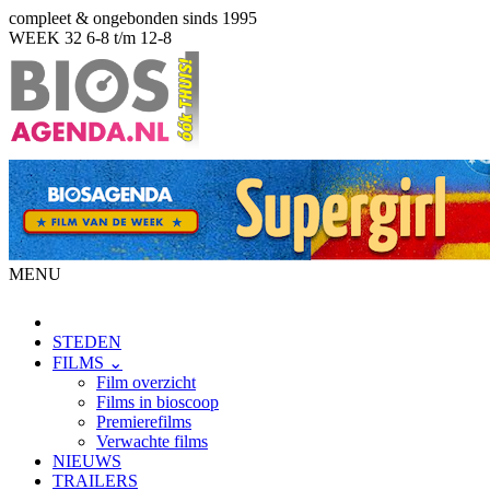
compleet & ongebonden sinds 1995
WEEK 32
6-8 t/m 12-8
MENU
STEDEN
FILMS ⌄
Film overzicht
Films in bioscoop
Premierefilms
Verwachte films
NIEUWS
TRAILERS