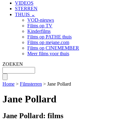
VIDEOS
STERREN
THUIS ⌄
VOD-nieuws
Films op TV
Kinderfilms
Films op PATHE thuis
Films op mejane.com
Films op CINEMEMBER
Meer films voor thuis
ZOEKEN
Home
>
Filmsterren
> Jane Pollard
Jane Pollard
Jane Pollard: films