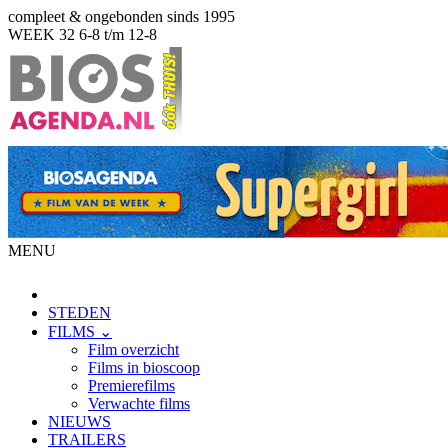
compleet & ongebonden sinds 1995
WEEK 32
6-8 t/m 12-8
MENU
STEDEN
FILMS ⌄
Film overzicht
Films in bioscoop
Premierefilms
Verwachte films
NIEUWS
TRAILERS