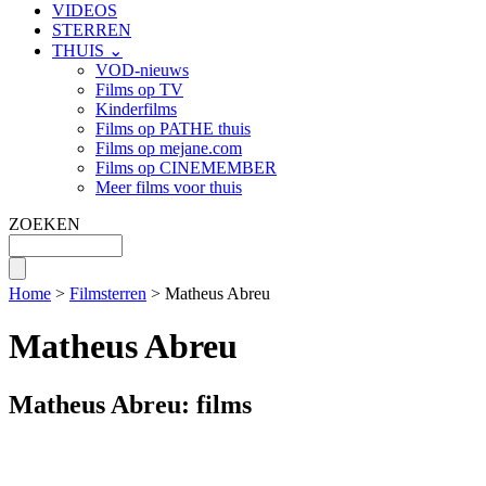
VIDEOS
STERREN
THUIS ⌄
VOD-nieuws
Films op TV
Kinderfilms
Films op PATHE thuis
Films op mejane.com
Films op CINEMEMBER
Meer films voor thuis
ZOEKEN
Home
>
Filmsterren
> Matheus Abreu
Matheus Abreu
Matheus Abreu: films