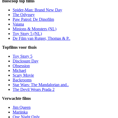
Bioscoop top films
Spider-Man: Brand New Day
The Odyssey
Paw Patrol: De Dinofilm
Vaiana
Minions & Monsters (NL)
Toy Story 5 (NL)
De Film van Rutger, Thomas & P..
Topfilms voor thuis
Toy Story 5
Disclosure Day
Obsession
Michael
Scary Movie
Backrooms
Star Wars: The Mandalorian and..
The Devil Wears Prada 2
Verwachte films
Jim Queen
Mariinka
One Night Only