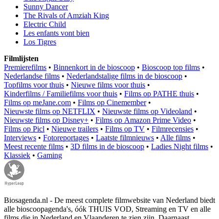
Sunny Dancer
The Rivals of Amziah King
Electric Child
Les enfants vont bien
Los Tigres
Filmlijsten
Premierefilms
•
Binnenkort in de bioscoop
•
Bioscoop top films
•
Nederlandse films
•
Nederlandstalige films in de bioscoop
•
Topfilms voor thuis
•
Nieuwe films voor thuis
•
Kinderfilms / Familiefilms voor thuis
•
Films op PATHE thuis
•
Films op meJane.com
•
Films op Cinemember
•
Nieuwste films op NETFLIX
•
Nieuwste films op Videoland
•
Nieuwste films op Disney+
•
Films op Amazon Prime Video
•
Films op Picl
•
Nieuwe trailers
•
Films op TV
•
Filmrecensies
•
Interviews
•
Fotoreportages
•
Laatste filmnieuws
•
Alle films
•
Meest recente films
•
3D films in de bioscoop
•
Ladies Night films
•
Klassiek
•
Gaming
Biosagenda.nl - De meest complete filmwebsite van Nederland biedt
alle bioscoopagenda's, óók THUIS VOD, Streaming en TV en alle
films die in Nederland en Vlaanderen te zien zijn. Daarnaast