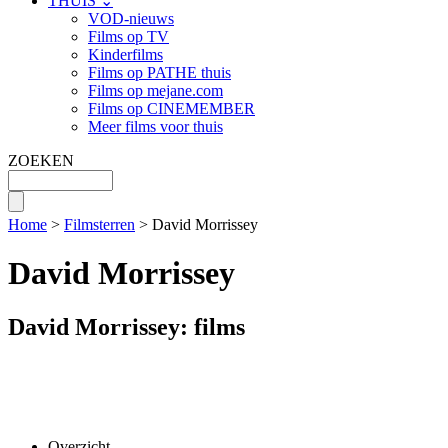
THUIS ⌄
VOD-nieuws
Films op TV
Kinderfilms
Films op PATHE thuis
Films op mejane.com
Films op CINEMEMBER
Meer films voor thuis
ZOEKEN
Home
>
Filmsterren
> David Morrissey
David Morrissey
David Morrissey: films
Overzicht