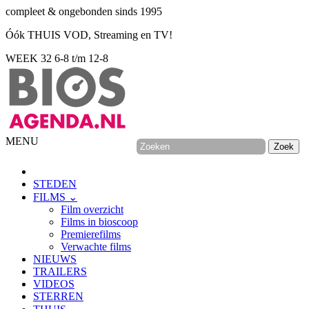
compleet & ongebonden sinds 1995
Óók THUIS VOD, Streaming en TV!
WEEK 32
6-8 t/m 12-8
MENU
STEDEN
FILMS ⌄
Film overzicht
Films in bioscoop
Premierefilms
Verwachte films
NIEUWS
TRAILERS
VIDEOS
STERREN