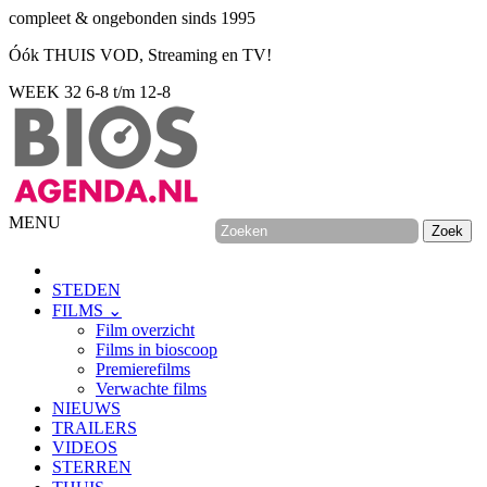
compleet & ongebonden sinds 1995
Óók THUIS VOD, Streaming en TV!
WEEK 32
6-8 t/m 12-8
MENU
STEDEN
FILMS ⌄
Film overzicht
Films in bioscoop
Premierefilms
Verwachte films
NIEUWS
TRAILERS
VIDEOS
STERREN