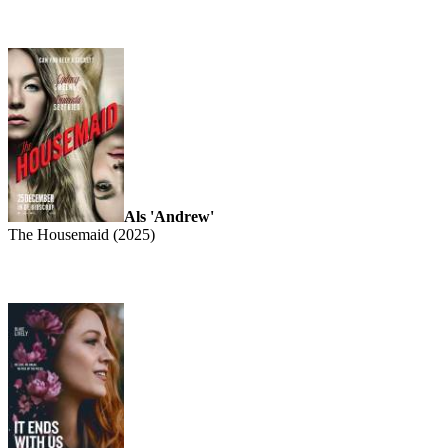
Als 'Andrew'
The Housemaid (2025)