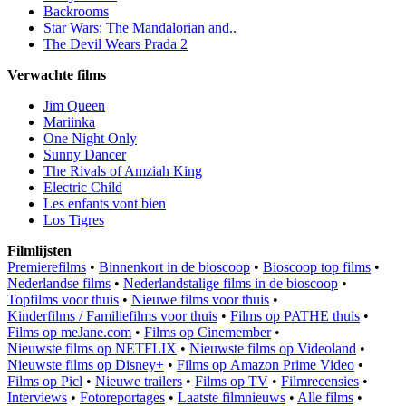
Backrooms
Star Wars: The Mandalorian and..
The Devil Wears Prada 2
Verwachte films
Jim Queen
Mariinka
One Night Only
Sunny Dancer
The Rivals of Amziah King
Electric Child
Les enfants vont bien
Los Tigres
Filmlijsten
Premierefilms
•
Binnenkort in de bioscoop
•
Bioscoop top films
•
Nederlandse films
•
Nederlandstalige films in de bioscoop
•
Topfilms voor thuis
•
Nieuwe films voor thuis
•
Kinderfilms / Familiefilms voor thuis
•
Films op PATHE thuis
•
Films op meJane.com
•
Films op Cinemember
•
Nieuwste films op NETFLIX
•
Nieuwste films op Videoland
•
Nieuwste films op Disney+
•
Films op Amazon Prime Video
•
Films op Picl
•
Nieuwe trailers
•
Films op TV
•
Filmrecensies
•
Interviews
•
Fotoreportages
•
Laatste filmnieuws
•
Alle films
•