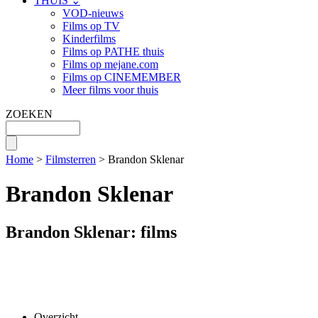
THUIS ⌄
VOD-nieuws
Films op TV
Kinderfilms
Films op PATHE thuis
Films op mejane.com
Films op CINEMEMBER
Meer films voor thuis
ZOEKEN
Home
>
Filmsterren
> Brandon Sklenar
Brandon Sklenar
Brandon Sklenar: films
Overzicht