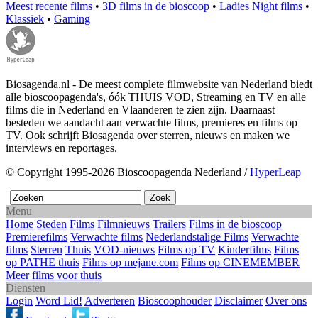
Meest recente films
•
3D films in de bioscoop
•
Ladies Night films
•
Klassiek
•
Gaming
Biosagenda.nl - De meest complete filmwebsite van Nederland biedt
alle bioscoopagenda's, óók THUIS VOD, Streaming en TV en alle
films die in Nederland en Vlaanderen te zien zijn. Daarnaast
besteden we aandacht aan verwachte films, premieres en films op
TV. Ook schrijft Biosagenda over sterren, nieuws en maken we
interviews en reportages.
© Copyright 1995-2026 Bioscoopagenda Nederland /
HyperLeap
Menu
Home
Steden
Films
Filmnieuws
Trailers
Films in de bioscoop
Premierefilms
Verwachte films
Nederlandstalige Films
Verwachte
films
Sterren
Thuis
VOD-nieuws
Films op TV
Kinderfilms
Films
op PATHE thuis
Films op mejane.com
Films op CINEMEMBER
Meer films voor thuis
Diensten
Login
Word Lid!
Adverteren
Bioscoophouder
Disclaimer
Over ons