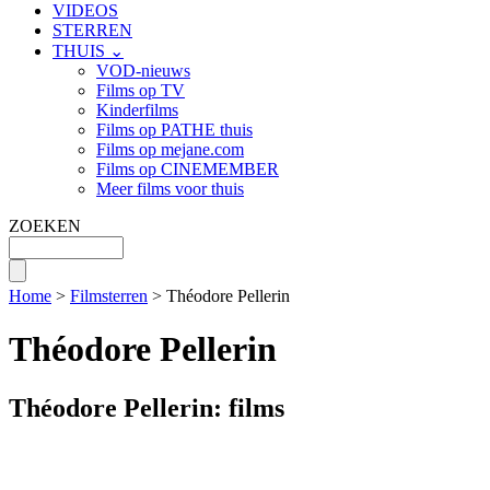
VIDEOS
STERREN
THUIS ⌄
VOD-nieuws
Films op TV
Kinderfilms
Films op PATHE thuis
Films op mejane.com
Films op CINEMEMBER
Meer films voor thuis
ZOEKEN
Home
>
Filmsterren
> Théodore Pellerin
Théodore Pellerin
Théodore Pellerin: films