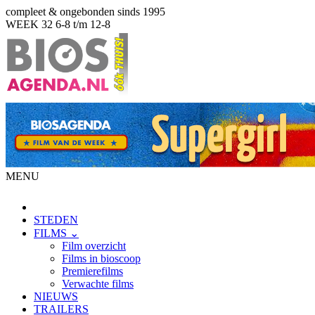
compleet & ongebonden sinds 1995
WEEK 32
6-8 t/m 12-8
MENU
STEDEN
FILMS ⌄
Film overzicht
Films in bioscoop
Premierefilms
Verwachte films
NIEUWS
TRAILERS