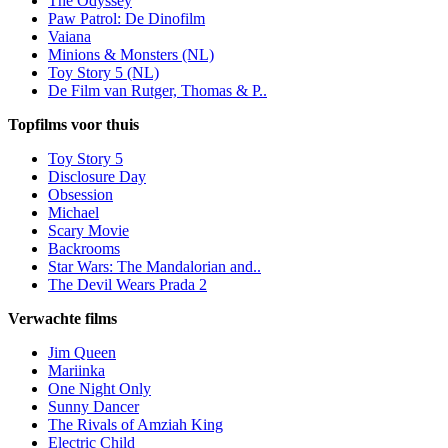
The Odyssey
Paw Patrol: De Dinofilm
Vaiana
Minions & Monsters (NL)
Toy Story 5 (NL)
De Film van Rutger, Thomas & P..
Topfilms voor thuis
Toy Story 5
Disclosure Day
Obsession
Michael
Scary Movie
Backrooms
Star Wars: The Mandalorian and..
The Devil Wears Prada 2
Verwachte films
Jim Queen
Mariinka
One Night Only
Sunny Dancer
The Rivals of Amziah King
Electric Child