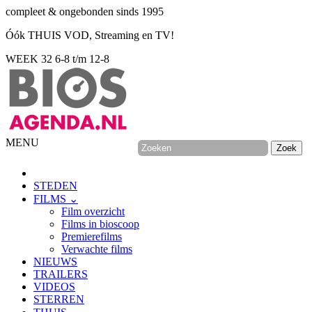
compleet & ongebonden sinds 1995
Óók THUIS VOD, Streaming en TV!
WEEK 32
6-8 t/m 12-8
MENU
STEDEN
FILMS ⌄
Film overzicht
Films in bioscoop
Premierefilms
Verwachte films
NIEUWS
TRAILERS
VIDEOS
STERREN