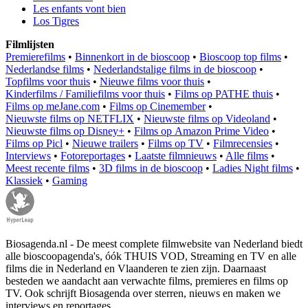
Les enfants vont bien
Los Tigres
Filmlijsten
Premierefilms
•
Binnenkort in de bioscoop
•
Bioscoop top films
•
Nederlandse films
•
Nederlandstalige films in de bioscoop
•
Topfilms voor thuis
•
Nieuwe films voor thuis
•
Kinderfilms / Familiefilms voor thuis
•
Films op PATHE thuis
•
Films op meJane.com
•
Films op Cinemember
•
Nieuwste films op NETFLIX
•
Nieuwste films op Videoland
•
Nieuwste films op Disney+
•
Films op Amazon Prime Video
•
Films op Picl
•
Nieuwe trailers
•
Films op TV
•
Filmrecensies
•
Interviews
•
Fotoreportages
•
Laatste filmnieuws
•
Alle films
•
Meest recente films
•
3D films in de bioscoop
•
Ladies Night films
•
Klassiek
•
Gaming
Biosagenda.nl - De meest complete filmwebsite van Nederland biedt
alle bioscoopagenda's, óók THUIS VOD, Streaming en TV en alle
films die in Nederland en Vlaanderen te zien zijn. Daarnaast
besteden we aandacht aan verwachte films, premieres en films op
TV. Ook schrijft Biosagenda over sterren, nieuws en maken we
interviews en reportages.