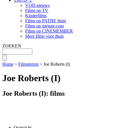
THUIS ⌄
VOD-nieuws
Films op TV
Kinderfilms
Films op PATHE thuis
Films op mejane.com
Films op CINEMEMBER
Meer films voor thuis
ZOEKEN
Home
>
Filmsterren
> Joe Roberts (I)
Joe Roberts (I)
Joe Roberts (I): films
Overzicht