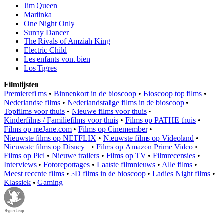
Jim Queen
Mariinka
One Night Only
Sunny Dancer
The Rivals of Amziah King
Electric Child
Les enfants vont bien
Los Tigres
Filmlijsten
Premierefilms
•
Binnenkort in de bioscoop
•
Bioscoop top films
•
Nederlandse films
•
Nederlandstalige films in de bioscoop
•
Topfilms voor thuis
•
Nieuwe films voor thuis
•
Kinderfilms / Familiefilms voor thuis
•
Films op PATHE thuis
•
Films op meJane.com
•
Films op Cinemember
•
Nieuwste films op NETFLIX
•
Nieuwste films op Videoland
•
Nieuwste films op Disney+
•
Films op Amazon Prime Video
•
Films op Picl
•
Nieuwe trailers
•
Films op TV
•
Filmrecensies
•
Interviews
•
Fotoreportages
•
Laatste filmnieuws
•
Alle films
•
Meest recente films
•
3D films in de bioscoop
•
Ladies Night films
•
Klassiek
•
Gaming