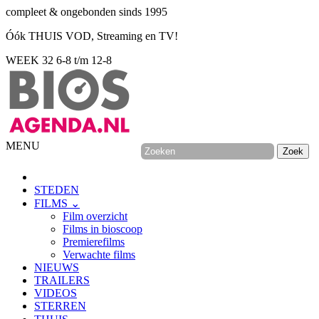
compleet & ongebonden sinds 1995
Óók THUIS VOD, Streaming en TV!
WEEK 32
6-8 t/m 12-8
MENU
STEDEN
FILMS ⌄
Film overzicht
Films in bioscoop
Premierefilms
Verwachte films
NIEUWS
TRAILERS
VIDEOS
STERREN