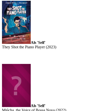
Als 'Self'
They Shot the Piano Player (2023)
Als 'Self'
Miúcha, the Voice of Bossa Nova (2022)