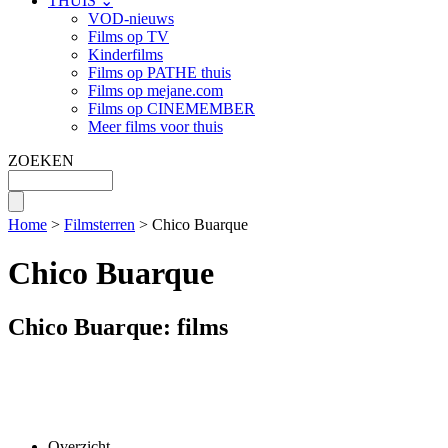
THUIS ⌄
VOD-nieuws
Films op TV
Kinderfilms
Films op PATHE thuis
Films op mejane.com
Films op CINEMEMBER
Meer films voor thuis
ZOEKEN
Home
>
Filmsterren
> Chico Buarque
Chico Buarque
Chico Buarque: films
Overzicht