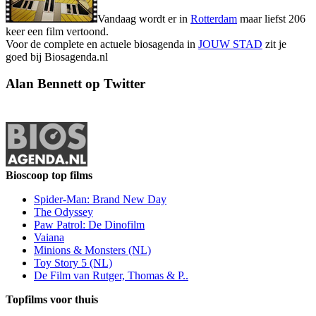
Vandaag wordt er in
Rotterdam
maar liefst 206
keer een film vertoond.
Voor de complete en actuele biosagenda in
JOUW STAD
zit je
goed bij Biosagenda.nl
Alan Bennett op Twitter
Bioscoop top films
Spider-Man: Brand New Day
The Odyssey
Paw Patrol: De Dinofilm
Vaiana
Minions & Monsters (NL)
Toy Story 5 (NL)
De Film van Rutger, Thomas & P..
Topfilms voor thuis