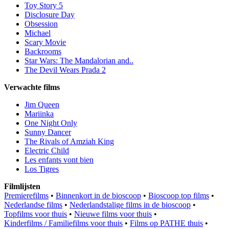
Toy Story 5
Disclosure Day
Obsession
Michael
Scary Movie
Backrooms
Star Wars: The Mandalorian and..
The Devil Wears Prada 2
Verwachte films
Jim Queen
Mariinka
One Night Only
Sunny Dancer
The Rivals of Amziah King
Electric Child
Les enfants vont bien
Los Tigres
Filmlijsten
Premierefilms
•
Binnenkort in de bioscoop
•
Bioscoop top films
•
Nederlandse films
•
Nederlandstalige films in de bioscoop
•
Topfilms voor thuis
•
Nieuwe films voor thuis
•
Kinderfilms / Familiefilms voor thuis
•
Films op PATHE thuis
•