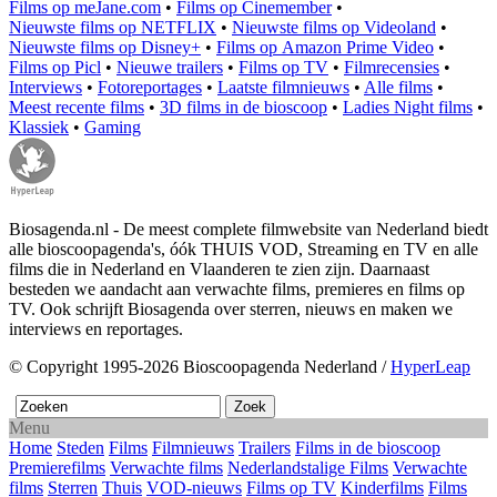
Films op meJane.com
•
Films op Cinemember
•
Nieuwste films op NETFLIX
•
Nieuwste films op Videoland
•
Nieuwste films op Disney+
•
Films op Amazon Prime Video
•
Films op Picl
•
Nieuwe trailers
•
Films op TV
•
Filmrecensies
•
Interviews
•
Fotoreportages
•
Laatste filmnieuws
•
Alle films
•
Meest recente films
•
3D films in de bioscoop
•
Ladies Night films
•
Klassiek
•
Gaming
Biosagenda.nl - De meest complete filmwebsite van Nederland biedt
alle bioscoopagenda's, óók THUIS VOD, Streaming en TV en alle
films die in Nederland en Vlaanderen te zien zijn. Daarnaast
besteden we aandacht aan verwachte films, premieres en films op
TV. Ook schrijft Biosagenda over sterren, nieuws en maken we
interviews en reportages.
© Copyright 1995-2026 Bioscoopagenda Nederland /
HyperLeap
Menu
Home
Steden
Films
Filmnieuws
Trailers
Films in de bioscoop
Premierefilms
Verwachte films
Nederlandstalige Films
Verwachte
films
Sterren
Thuis
VOD-nieuws
Films op TV
Kinderfilms
Films