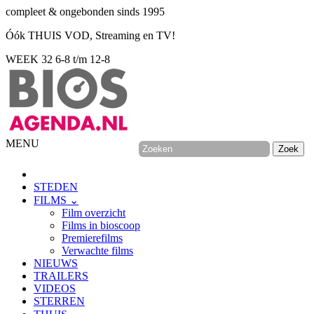
compleet & ongebonden sinds 1995
Óók THUIS VOD, Streaming en TV!
WEEK 32
6-8 t/m 12-8
MENU
STEDEN
FILMS ⌄
Film overzicht
Films in bioscoop
Premierefilms
Verwachte films
NIEUWS
TRAILERS
VIDEOS
STERREN