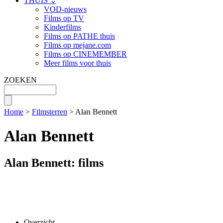
THUIS ⌄
VOD-nieuws
Films op TV
Kinderfilms
Films op PATHE thuis
Films op mejane.com
Films op CINEMEMBER
Meer films voor thuis
ZOEKEN
Home
>
Filmsterren
> Alan Bennett
Alan Bennett
Alan Bennett: films
Overzicht