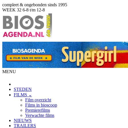
compleet & ongebonden sinds 1995
WEEK 32
6-8 t/m 12-8
MENU
STEDEN
FILMS ⌄
Film overzicht
Films in bioscoop
Premierefilms
Verwachte films
NIEUWS
TRAILERS