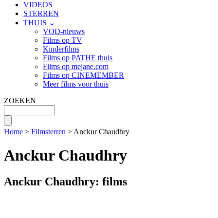
VIDEOS
STERREN
THUIS ⌄
VOD-nieuws
Films op TV
Kinderfilms
Films op PATHE thuis
Films op mejane.com
Films op CINEMEMBER
Meer films voor thuis
ZOEKEN
Home
>
Filmsterren
> Anckur Chaudhry
Anckur Chaudhry
Anckur Chaudhry: films