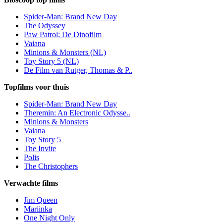
Spider-Man: Brand New Day
The Odyssey
Paw Patrol: De Dinofilm
Vaiana
Minions & Monsters (NL)
Toy Story 5 (NL)
De Film van Rutger, Thomas & P..
Topfilms voor thuis
Spider-Man: Brand New Day
Theremin: An Electronic Odysse..
Minions & Monsters
Vaiana
Toy Story 5
The Invite
Polis
The Christophers
Verwachte films
Jim Queen
Mariinka
One Night Only