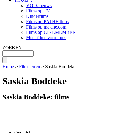
THUIS ⌄
VOD-nieuws
Films op TV
Kinderfilms
Films op PATHE thuis
Films op mejane.com
Films op CINEMEMBER
Meer films voor thuis
ZOEKEN
Home
>
Filmsterren
> Saskia Boddeke
Saskia Boddeke
Saskia Boddeke: films
Overzicht