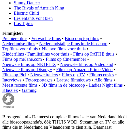
Sunny Dancer
The Rivals of Amziah King
Electric Child
Les enfants vont bien
Los Tigres
Filmlijsten
Premierefilms
•
Verwachte films
•
Bioscoop top films
•
Nederlandse films
•
Nederlandstalige films in de bioscoop
•
Topfilms voor thuis
•
Nieuwe films voor thuis
•
Kinderfilms / Familiefilms voor thuis
•
Films op PATHE thuis
•
Films op meJane.com
•
Films op Cinemember
•
Nieuwste films op NETFLIX
•
Nieuwste films op Videoland
•
Nieuwste films op Disney+
•
Films op Amazon Prime Video
•
Films op Picl
•
Nieuwe trailers
•
Films op TV
•
Filmrecensies
•
Interviews
•
Fotoreportages
•
Laatste filmnieuws
•
Alle films
•
Meest recente films
•
3D films in de bioscoop
•
Ladies Night films
•
Klassiek
•
Gaming
Biosagenda.nl - De meest complete filmwebsite van Nederland biedt
alle bioscoopagenda's, óók THUIS VOD, Streaming en TV en alle
films die in Nederland en Vlaanderen te zien zijn. Daarnaast