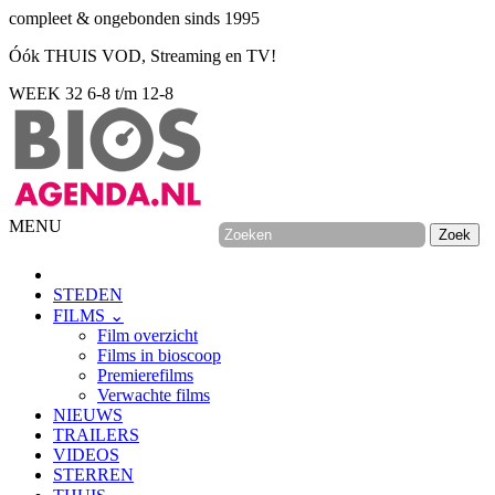
compleet & ongebonden sinds 1995
Óók THUIS VOD, Streaming en TV!
WEEK 32
6-8 t/m 12-8
MENU
STEDEN
FILMS ⌄
Film overzicht
Films in bioscoop
Premierefilms
Verwachte films
NIEUWS
TRAILERS
VIDEOS
STERREN