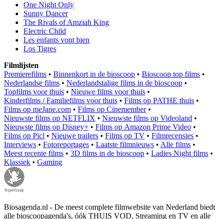
One Night Only
Sunny Dancer
The Rivals of Amziah King
Electric Child
Les enfants vont bien
Los Tigres
Filmlijsten
Premierefilms
•
Binnenkort in de bioscoop
•
Bioscoop top films
•
Nederlandse films
•
Nederlandstalige films in de bioscoop
•
Topfilms voor thuis
•
Nieuwe films voor thuis
•
Kinderfilms / Familiefilms voor thuis
•
Films op PATHE thuis
•
Films op meJane.com
•
Films op Cinemember
•
Nieuwste films op NETFLIX
•
Nieuwste films op Videoland
•
Nieuwste films op Disney+
•
Films op Amazon Prime Video
•
Films op Picl
•
Nieuwe trailers
•
Films op TV
•
Filmrecensies
•
Interviews
•
Fotoreportages
•
Laatste filmnieuws
•
Alle films
•
Meest recente films
•
3D films in de bioscoop
•
Ladies Night films
•
Klassiek
•
Gaming
Biosagenda.nl - De meest complete filmwebsite van Nederland biedt
alle bioscoopagenda's, óók THUIS VOD, Streaming en TV en alle