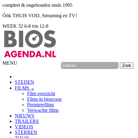
compleet & ongebonden sinds 1995
Óók THUIS VOD, Streaming en TV!
WEEK 32
6-8 t/m 12-8
MENU
STEDEN
FILMS ⌄
Film overzicht
Films in bioscoop
Premierefilms
Verwachte films
NIEUWS
TRAILERS
VIDEOS
STERREN