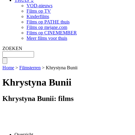
THUIS ⌄
VOD-nieuws
Films op TV
Kinderfilms
Films op PATHE thuis
Films op mejane.com
Films op CINEMEMBER
Meer films voor thuis
ZOEKEN
Home
>
Filmsterren
> Khrystyna Bunii
Khrystyna Bunii
Khrystyna Bunii: films
Overzicht