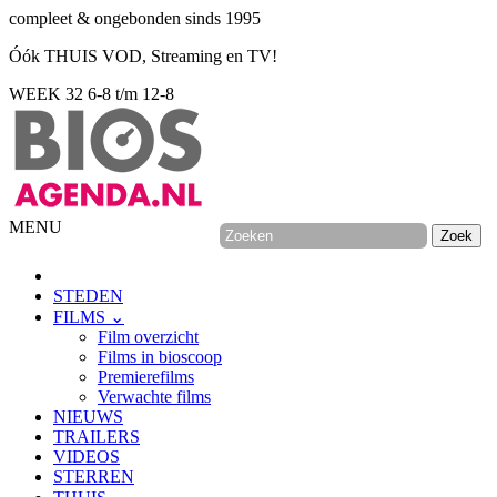
compleet & ongebonden sinds 1995
Óók THUIS VOD, Streaming en TV!
WEEK 32
6-8 t/m 12-8
MENU
STEDEN
FILMS ⌄
Film overzicht
Films in bioscoop
Premierefilms
Verwachte films
NIEUWS
TRAILERS
VIDEOS
STERREN