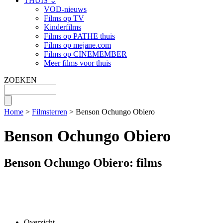
THUIS ⌄
VOD-nieuws
Films op TV
Kinderfilms
Films op PATHE thuis
Films op mejane.com
Films op CINEMEMBER
Meer films voor thuis
ZOEKEN
Home
>
Filmsterren
> Benson Ochungo Obiero
Benson Ochungo Obiero
Benson Ochungo Obiero: films
Overzicht