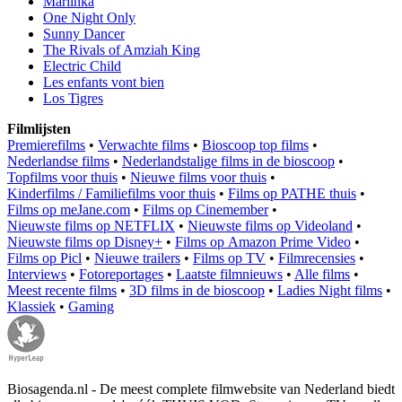
Mariinka
One Night Only
Sunny Dancer
The Rivals of Amziah King
Electric Child
Les enfants vont bien
Los Tigres
Filmlijsten
Premierefilms
•
Verwachte films
•
Bioscoop top films
•
Nederlandse films
•
Nederlandstalige films in de bioscoop
•
Topfilms voor thuis
•
Nieuwe films voor thuis
•
Kinderfilms / Familiefilms voor thuis
•
Films op PATHE thuis
•
Films op meJane.com
•
Films op Cinemember
•
Nieuwste films op NETFLIX
•
Nieuwste films op Videoland
•
Nieuwste films op Disney+
•
Films op Amazon Prime Video
•
Films op Picl
•
Nieuwe trailers
•
Films op TV
•
Filmrecensies
•
Interviews
•
Fotoreportages
•
Laatste filmnieuws
•
Alle films
•
Meest recente films
•
3D films in de bioscoop
•
Ladies Night films
•
Klassiek
•
Gaming
Biosagenda.nl - De meest complete filmwebsite van Nederland biedt