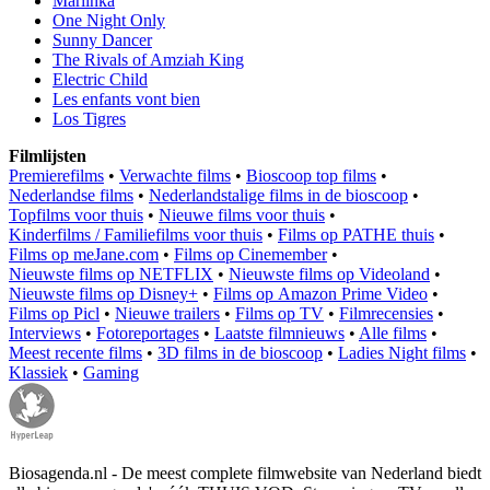
Mariinka
One Night Only
Sunny Dancer
The Rivals of Amziah King
Electric Child
Les enfants vont bien
Los Tigres
Filmlijsten
Premierefilms
•
Verwachte films
•
Bioscoop top films
•
Nederlandse films
•
Nederlandstalige films in de bioscoop
•
Topfilms voor thuis
•
Nieuwe films voor thuis
•
Kinderfilms / Familiefilms voor thuis
•
Films op PATHE thuis
•
Films op meJane.com
•
Films op Cinemember
•
Nieuwste films op NETFLIX
•
Nieuwste films op Videoland
•
Nieuwste films op Disney+
•
Films op Amazon Prime Video
•
Films op Picl
•
Nieuwe trailers
•
Films op TV
•
Filmrecensies
•
Interviews
•
Fotoreportages
•
Laatste filmnieuws
•
Alle films
•
Meest recente films
•
3D films in de bioscoop
•
Ladies Night films
•
Klassiek
•
Gaming
Biosagenda.nl - De meest complete filmwebsite van Nederland biedt