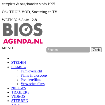
compleet & ongebonden sinds 1995
Óók THUIS VOD, Streaming en TV!
WEEK 32
6-8 t/m 12-8
MENU
STEDEN
FILMS ⌄
Film overzicht
Films in bioscoop
Premierefilms
Verwachte films
NIEUWS
TRAILERS
VIDEOS
STERREN