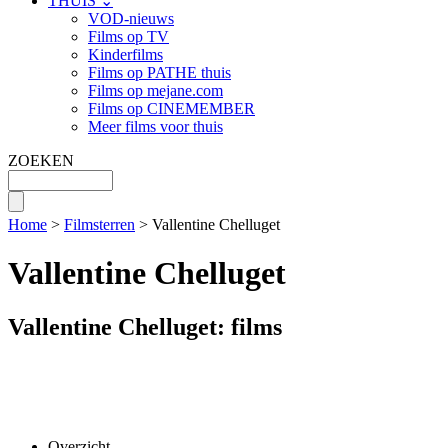
THUIS ⌄
VOD-nieuws
Films op TV
Kinderfilms
Films op PATHE thuis
Films op mejane.com
Films op CINEMEMBER
Meer films voor thuis
ZOEKEN
Home
>
Filmsterren
> Vallentine Chelluget
Vallentine Chelluget
Vallentine Chelluget: films
Overzicht