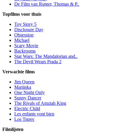
De Film van Rutger, Thomas & P..
Topfilms voor thuis
Toy Story 5
Disclosure Day
Obsession
Michael
Scary Movie
Backrooms
Star Wars: The Mandalorian and..
The Devil Wears Prada 2
Verwachte films
Jim Queen
Mariinka
One Night Only
Sunny Dancer
The Rivals of Amziah King
Electric Child
Les enfants vont bien
Los Tigres
Filmlijsten