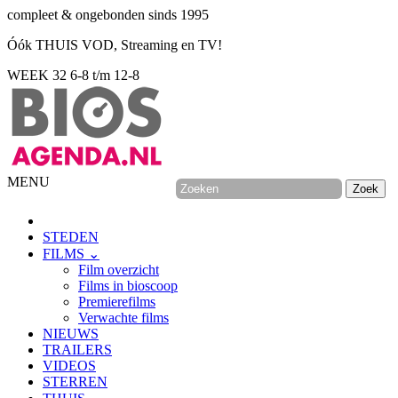
compleet & ongebonden sinds 1995
Óók THUIS VOD, Streaming en TV!
WEEK 32
6-8 t/m 12-8
MENU
STEDEN
FILMS ⌄
Film overzicht
Films in bioscoop
Premierefilms
Verwachte films
NIEUWS
TRAILERS
VIDEOS
STERREN