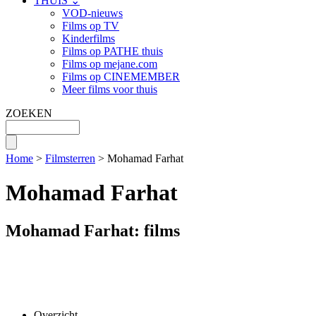
THUIS ⌄
VOD-nieuws
Films op TV
Kinderfilms
Films op PATHE thuis
Films op mejane.com
Films op CINEMEMBER
Meer films voor thuis
ZOEKEN
Home
>
Filmsterren
> Mohamad Farhat
Mohamad Farhat
Mohamad Farhat: films
Overzicht