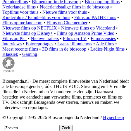
Premierefilms
•
Binnenkort in de bioscoop
•
Bioscoop top films
•
Nederlandse films
•
Nederlandstalige films in de bioscoop
•
Topfilms voor thuis
•
Nieuwe films voor thuis
•
Kinderfilms / Familiefilms voor thuis
•
Films op PATHE thuis
•
Films op meJane.com
•
Films op Cinemember
•
Nieuwste films op NETFLIX
•
Nieuwste films op Videoland
•
Nieuwste films op Disney+
•
Films op Amazon Prime Video
•
Films op Picl
•
Nieuwe trailers
•
Films op TV
•
Filmrecensies
•
Interviews
•
Fotoreportages
•
Laatste filmnieuws
•
Alle films
•
Meest recente films
•
3D films in de bioscoop
•
Ladies Night films
•
Klassiek
•
Gaming
Biosagenda.nl - De meest complete filmwebsite van Nederland biedt
alle bioscoopagenda's, óók THUIS VOD, Streaming en TV en alle
films die in Nederland en Vlaanderen te zien zijn. Daarnaast
besteden we aandacht aan verwachte films, premieres en films op
TV. Ook schrijft Biosagenda over sterren, nieuws en maken we
interviews en reportages.
© Copyright 1995-2026 Bioscoopagenda Nederland /
HyperLeap