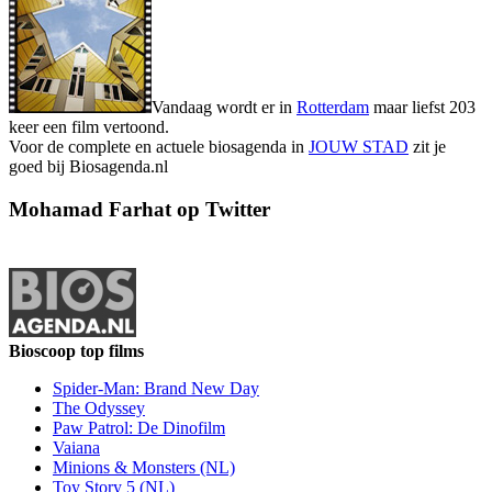
Vandaag wordt er in
Rotterdam
maar liefst 203
keer een film vertoond.
Voor de complete en actuele biosagenda in
JOUW STAD
zit je
goed bij Biosagenda.nl
Mohamad Farhat op Twitter
Bioscoop top films
Spider-Man: Brand New Day
The Odyssey
Paw Patrol: De Dinofilm
Vaiana
Minions & Monsters (NL)
Toy Story 5 (NL)