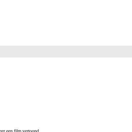
eer een film vertoond.