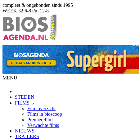
compleet & ongebonden sinds 1995
WEEK 32
6-8 t/m 12-8
MENU
STEDEN
FILMS ⌄
Film overzicht
Films in bioscoop
Premierefilms
Verwachte films
NIEUWS
TRAILERS