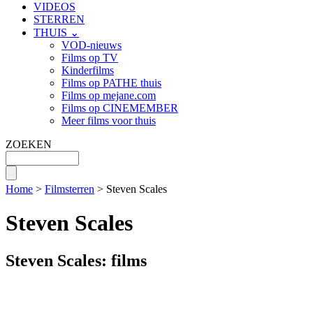
VIDEOS
STERREN
THUIS ⌄
VOD-nieuws
Films op TV
Kinderfilms
Films op PATHE thuis
Films op mejane.com
Films op CINEMEMBER
Meer films voor thuis
ZOEKEN
Home
>
Filmsterren
> Steven Scales
Steven Scales
Steven Scales: films