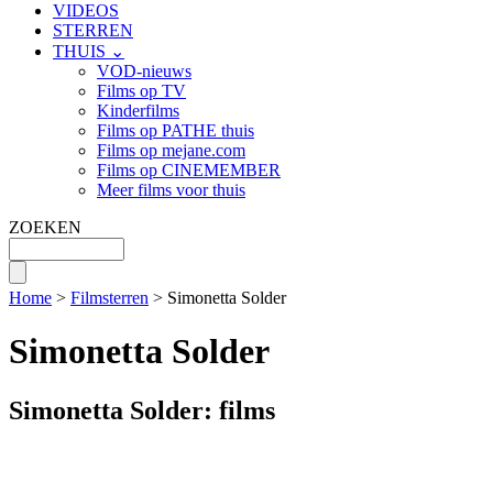
VIDEOS
STERREN
THUIS ⌄
VOD-nieuws
Films op TV
Kinderfilms
Films op PATHE thuis
Films op mejane.com
Films op CINEMEMBER
Meer films voor thuis
ZOEKEN
Home
>
Filmsterren
> Simonetta Solder
Simonetta Solder
Simonetta Solder: films