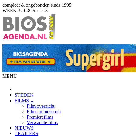
compleet & ongebonden sinds 1995
WEEK 32
6-8 t/m 12-8
MENU
STEDEN
FILMS ⌄
Film overzicht
Films in bioscoop
Premierefilms
Verwachte films
NIEUWS
TRAILERS