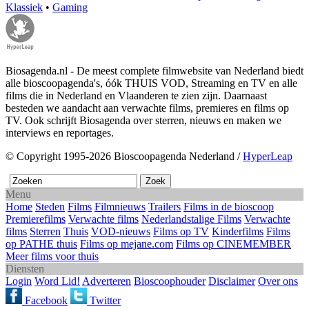
Klassiek
•
Gaming
Biosagenda.nl - De meest complete filmwebsite van Nederland biedt
alle bioscoopagenda's, óók THUIS VOD, Streaming en TV en alle
films die in Nederland en Vlaanderen te zien zijn. Daarnaast
besteden we aandacht aan verwachte films, premieres en films op
TV. Ook schrijft Biosagenda over sterren, nieuws en maken we
interviews en reportages.
© Copyright 1995-2026 Bioscoopagenda Nederland /
HyperLeap
Menu
Home
Steden
Films
Filmnieuws
Trailers
Films in de bioscoop
Premierefilms
Verwachte films
Nederlandstalige Films
Verwachte
films
Sterren
Thuis
VOD-nieuws
Films op TV
Kinderfilms
Films
op PATHE thuis
Films op mejane.com
Films op CINEMEMBER
Meer films voor thuis
Diensten
Login
Word Lid!
Adverteren
Bioscoophouder
Disclaimer
Over ons
Facebook
Twitter