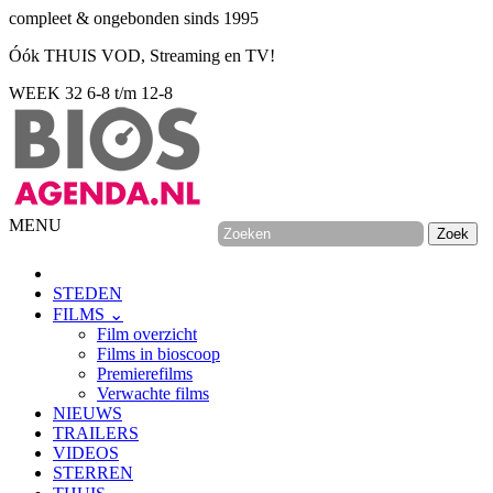
compleet & ongebonden sinds 1995
Óók THUIS VOD, Streaming en TV!
WEEK 32
6-8 t/m 12-8
MENU
STEDEN
FILMS ⌄
Film overzicht
Films in bioscoop
Premierefilms
Verwachte films
NIEUWS
TRAILERS
VIDEOS
STERREN