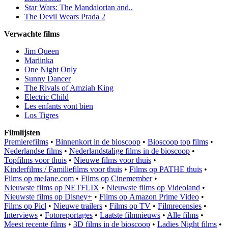
Star Wars: The Mandalorian and..
The Devil Wears Prada 2
Verwachte films
Jim Queen
Mariinka
One Night Only
Sunny Dancer
The Rivals of Amziah King
Electric Child
Les enfants vont bien
Los Tigres
Filmlijsten
Premierefilms
•
Binnenkort in de bioscoop
•
Bioscoop top films
•
Nederlandse films
•
Nederlandstalige films in de bioscoop
•
Topfilms voor thuis
•
Nieuwe films voor thuis
•
Kinderfilms / Familiefilms voor thuis
•
Films op PATHE thuis
•
Films op meJane.com
•
Films op Cinemember
•
Nieuwste films op NETFLIX
•
Nieuwste films op Videoland
•
Nieuwste films op Disney+
•
Films op Amazon Prime Video
•
Films op Picl
•
Nieuwe trailers
•
Films op TV
•
Filmrecensies
•
Interviews
•
Fotoreportages
•
Laatste filmnieuws
•
Alle films
•
Meest recente films
•
3D films in de bioscoop
•
Ladies Night films
•