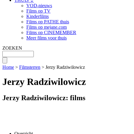
THUIS ⌄
VOD-nieuws
Films op TV
Kinderfilms
Films op PATHE thuis
Films op mejane.com
Films op CINEMEMBER
Meer films voor thuis
ZOEKEN
Home
>
Filmsterren
> Jerzy Radziwilowicz
Jerzy Radziwilowicz
Jerzy Radziwilowicz: films
Overzicht