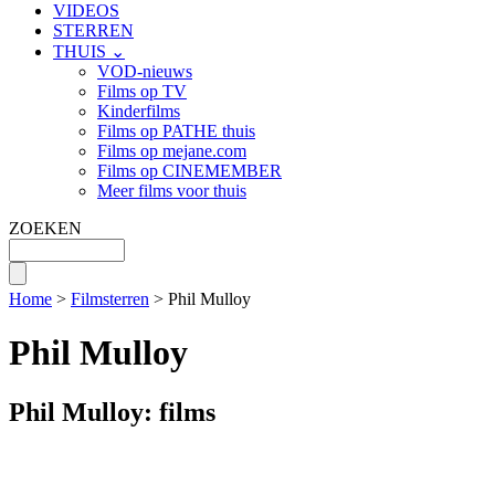
VIDEOS
STERREN
THUIS ⌄
VOD-nieuws
Films op TV
Kinderfilms
Films op PATHE thuis
Films op mejane.com
Films op CINEMEMBER
Meer films voor thuis
ZOEKEN
Home
>
Filmsterren
> Phil Mulloy
Phil Mulloy
Phil Mulloy: films