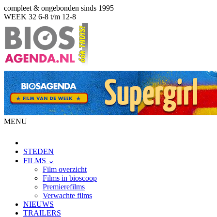
compleet & ongebonden sinds 1995
WEEK 32
6-8 t/m 12-8
MENU
STEDEN
FILMS ⌄
Film overzicht
Films in bioscoop
Premierefilms
Verwachte films
NIEUWS
TRAILERS