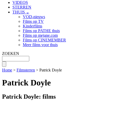
VIDEOS
STERREN
THUIS ⌄
VOD-nieuws
Films op TV
Kinderfilms
Films op PATHE thuis
Films op mejane.com
Films op CINEMEMBER
Meer films voor thuis
ZOEKEN
Home
>
Filmsterren
> Patrick Doyle
Patrick Doyle
Patrick Doyle: films