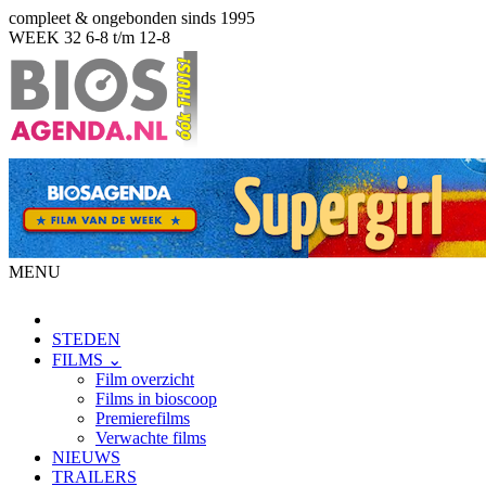
compleet & ongebonden sinds 1995
WEEK 32
6-8 t/m 12-8
MENU
STEDEN
FILMS ⌄
Film overzicht
Films in bioscoop
Premierefilms
Verwachte films
NIEUWS
TRAILERS