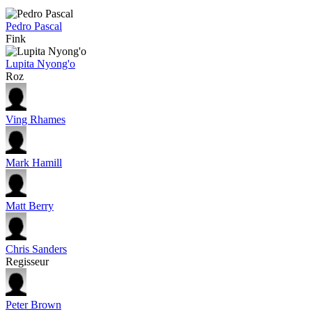
Pedro Pascal
Fink
Lupita Nyong'o
Roz
Ving Rhames
Mark Hamill
Matt Berry
Chris Sanders
Regisseur
Peter Brown