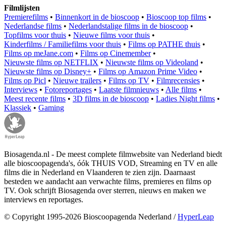
Filmlijsten
Premierefilms
•
Binnenkort in de bioscoop
•
Bioscoop top films
•
Nederlandse films
•
Nederlandstalige films in de bioscoop
•
Topfilms voor thuis
•
Nieuwe films voor thuis
•
Kinderfilms / Familiefilms voor thuis
•
Films op PATHE thuis
•
Films op meJane.com
•
Films op Cinemember
•
Nieuwste films op NETFLIX
•
Nieuwste films op Videoland
•
Nieuwste films op Disney+
•
Films op Amazon Prime Video
•
Films op Picl
•
Nieuwe trailers
•
Films op TV
•
Filmrecensies
•
Interviews
•
Fotoreportages
•
Laatste filmnieuws
•
Alle films
•
Meest recente films
•
3D films in de bioscoop
•
Ladies Night films
•
Klassiek
•
Gaming
Biosagenda.nl - De meest complete filmwebsite van Nederland biedt
alle bioscoopagenda's, óók THUIS VOD, Streaming en TV en alle
films die in Nederland en Vlaanderen te zien zijn. Daarnaast
besteden we aandacht aan verwachte films, premieres en films op
TV. Ook schrijft Biosagenda over sterren, nieuws en maken we
interviews en reportages.
© Copyright 1995-2026 Bioscoopagenda Nederland /
HyperLeap