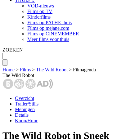
THUIS ⌄
VOD-nieuws
Films op TV
Kinderfilms
Films op PATHE thuis
Films op mejane.com
Films op CINEMEMBER
Meer films voor thuis
ZOEKEN
Home
>
Films
>
The Wild Robot
> Filmagenda
The Wild Robot
Overzicht
Trailer/Stills
Meningen
Details
Koop/Huur
The Wild Robot in Sneek