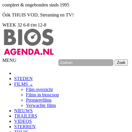
compleet & ongebonden sinds 1995
Óók THUIS VOD, Streaming en TV!
WEEK 32
6-8 t/m 12-8
MENU
STEDEN
FILMS ⌄
Film overzicht
Films in bioscoop
Premierefilms
Verwachte films
NIEUWS
TRAILERS
VIDEOS
STERREN