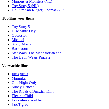
Minions & Monsters (NL)
Toy Story 5 (NL)
De Film van Rutger, Thomas & P..
Topfilms voor thuis
Toy Story 5
Disclosure Day
Obsession
Michael
Scary Movie
Backrooms
Star Wars: The Mandalorian and..
The Devil Wears Prada 2
Verwachte films
Jim Queen
Mariinka
One Night Only
Sunny Dancer
The Rivals of Amziah King
Electric Child
Les enfants vont bien
Los Tigres