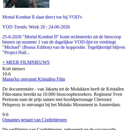
Mortal Kombat II slaat direct toe bij VOD's
VOD Trends: Week 26 : 24-06-2026
25-6-2026 "Mortal Kombat II" komt rechtstreeks uit de bioscoop
binnen op nummer 1 van de dagelijkse VOD-lijst en verdringt
"Michael" (Bonus Edition) van de koppositie. Tegelijkertijd blijven
"Project Hail...
+ MEER FILMNIEUWS
Kort nieuws
10-6
Mama'ku ontvangt Kristallen Film
De documentaire
- van Jakarta tot de Molukken heeft de Kristallen
Film-status bereikt na 10.000 bioscoopbezoekers. Regisseur Sven
Peetoom nam de prijs samen met hoofdpersonage Cheroney
Pelupessy in ontvangst bij het Moluks Monument in Amsterdam.
9-6
Opnames gestart van Confettiregen
De verfilming van Confettiregen, gebaseerd op de succesvolle