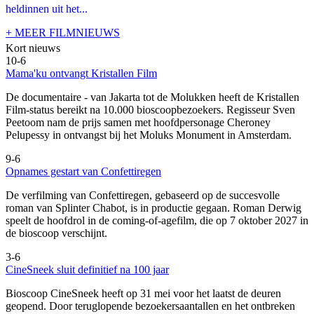
heldinnen uit het...
+ MEER FILMNIEUWS
Kort nieuws
10-6
Mama'ku ontvangt Kristallen Film
De documentaire
- van Jakarta tot de Molukken heeft de Kristallen
Film-status bereikt na 10.000 bioscoopbezoekers. Regisseur Sven
Peetoom nam de prijs samen met hoofdpersonage Cheroney
Pelupessy in ontvangst bij het Moluks Monument in Amsterdam.
9-6
Opnames gestart van Confettiregen
De verfilming van Confettiregen, gebaseerd op de succesvolle
roman van Splinter Chabot, is in productie gegaan. Roman Derwig
speelt de hoofdrol in de coming-of-agefilm, die op 7 oktober 2027 in
de bioscoop verschijnt.
3-6
CineSneek sluit definitief na 100 jaar
Bioscoop CineSneek heeft op 31 mei voor het laatst de deuren
geopend. Door teruglopende bezoekersaantallen en het ontbreken