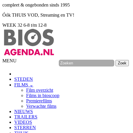
compleet & ongebonden sinds 1995
Óók THUIS VOD, Streaming en TV!
WEEK 32
6-8 t/m 12-8
MENU
STEDEN
FILMS ⌄
Film overzicht
Films in bioscoop
Premierefilms
Verwachte films
NIEUWS
TRAILERS
VIDEOS
STERREN