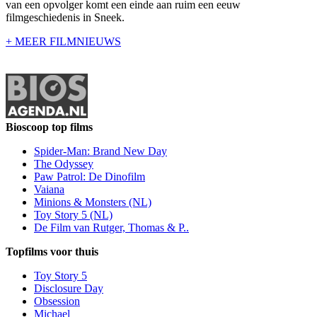
van een opvolger komt een einde aan ruim een eeuw
filmgeschiedenis in Sneek.
+ MEER FILMNIEUWS
Bioscoop top films
Spider-Man: Brand New Day
The Odyssey
Paw Patrol: De Dinofilm
Vaiana
Minions & Monsters (NL)
Toy Story 5 (NL)
De Film van Rutger, Thomas & P..
Topfilms voor thuis
Toy Story 5
Disclosure Day
Obsession
Michael