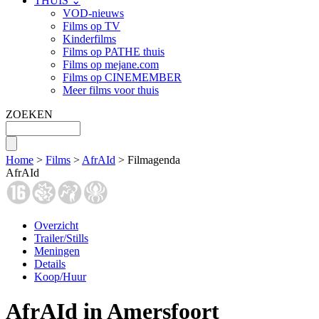
THUIS ⌄
VOD-nieuws
Films op TV
Kinderfilms
Films op PATHE thuis
Films op mejane.com
Films op CINEMEMBER
Meer films voor thuis
ZOEKEN
Home
>
Films
>
AfrAId
> Filmagenda
AfrAId
Overzicht
Trailer/Stills
Meningen
Details
Koop/Huur
AfrAId in Amersfoort