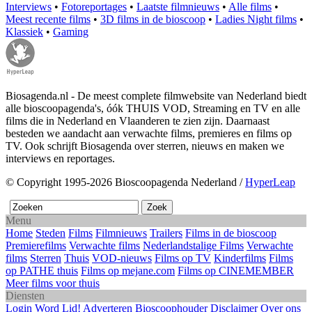
Interviews
•
Fotoreportages
•
Laatste filmnieuws
•
Alle films
•
Meest recente films
•
3D films in de bioscoop
•
Ladies Night films
•
Klassiek
•
Gaming
Biosagenda.nl - De meest complete filmwebsite van Nederland biedt
alle bioscoopagenda's, óók THUIS VOD, Streaming en TV en alle
films die in Nederland en Vlaanderen te zien zijn. Daarnaast
besteden we aandacht aan verwachte films, premieres en films op
TV. Ook schrijft Biosagenda over sterren, nieuws en maken we
interviews en reportages.
© Copyright 1995-2026 Bioscoopagenda Nederland /
HyperLeap
Menu
Home
Steden
Films
Filmnieuws
Trailers
Films in de bioscoop
Premierefilms
Verwachte films
Nederlandstalige Films
Verwachte
films
Sterren
Thuis
VOD-nieuws
Films op TV
Kinderfilms
Films
op PATHE thuis
Films op mejane.com
Films op CINEMEMBER
Meer films voor thuis
Diensten
Login
Word Lid!
Adverteren
Bioscoophouder
Disclaimer
Over ons