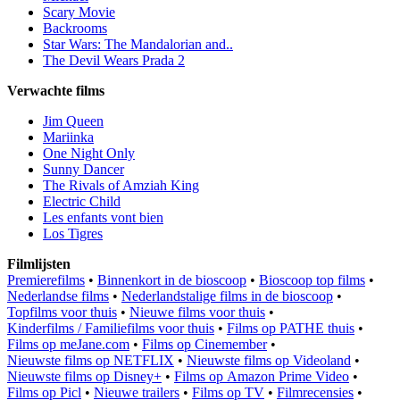
Scary Movie
Backrooms
Star Wars: The Mandalorian and..
The Devil Wears Prada 2
Verwachte films
Jim Queen
Mariinka
One Night Only
Sunny Dancer
The Rivals of Amziah King
Electric Child
Les enfants vont bien
Los Tigres
Filmlijsten
Premierefilms
•
Binnenkort in de bioscoop
•
Bioscoop top films
•
Nederlandse films
•
Nederlandstalige films in de bioscoop
•
Topfilms voor thuis
•
Nieuwe films voor thuis
•
Kinderfilms / Familiefilms voor thuis
•
Films op PATHE thuis
•
Films op meJane.com
•
Films op Cinemember
•
Nieuwste films op NETFLIX
•
Nieuwste films op Videoland
•
Nieuwste films op Disney+
•
Films op Amazon Prime Video
•
Films op Picl
•
Nieuwe trailers
•
Films op TV
•
Filmrecensies
•