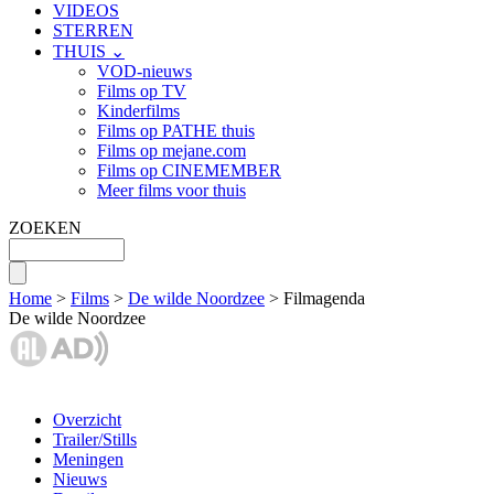
VIDEOS
STERREN
THUIS ⌄
VOD-nieuws
Films op TV
Kinderfilms
Films op PATHE thuis
Films op mejane.com
Films op CINEMEMBER
Meer films voor thuis
ZOEKEN
Home
>
Films
>
De wilde Noordzee
> Filmagenda
De wilde Noordzee
Overzicht
Trailer/Stills
Meningen
Nieuws