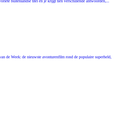
ete buitenlandse titel en je krijgt tien verschillende antwoorden,...
an de Week: de nieuwste avonturenfilm rond de populaire superheld,