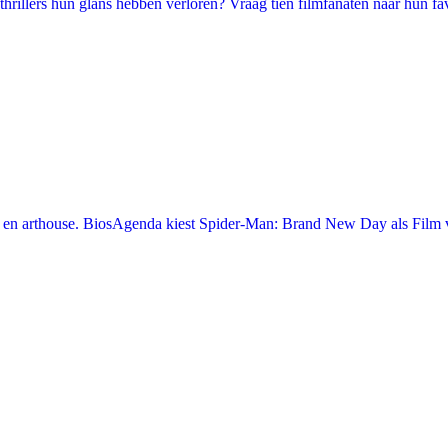
illers hun glans hebben verloren? Vraag tien filmfanaten naar hun favori
en arthouse. BiosAgenda kiest Spider-Man: Brand New Day als Film v