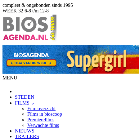
compleet & ongebonden sinds 1995
WEEK 32
6-8 t/m 12-8
MENU
STEDEN
FILMS ⌄
Film overzicht
Films in bioscoop
Premierefilms
Verwachte films
NIEUWS
TRAILERS