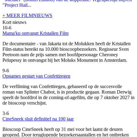
"Project Hail...
+ MEER FILMNIEUWS
Kort nieuws
10-6
Mama'ku ontvangt Kristallen Film
De documentaire
- van Jakarta tot de Molukken heeft de Kristallen
Film-status bereikt na 10.000 bioscoopbezoekers. Regisseur Sven
Peetoom nam de prijs samen met hoofdpersonage Cheroney
Pelupessy in ontvangst bij het Moluks Monument in Amsterdam.
9-6
Opnames gestart van Confettiregen
De verfilming van Confettiregen, gebaseerd op de succesvolle
roman van Splinter Chabot, is in productie gegaan. Roman Derwig
speelt de hoofdrol in de coming-of-agefilm, die op 7 oktober 2027 in
de bioscoop verschijnt.
3-6
CineSneek sluit definitief na 100 jaar
Bioscoop CineSneek heeft op 31 mei voor het laatst de deuren
geopend. Door teruglopende bezoekersaantallen en het ontbreken