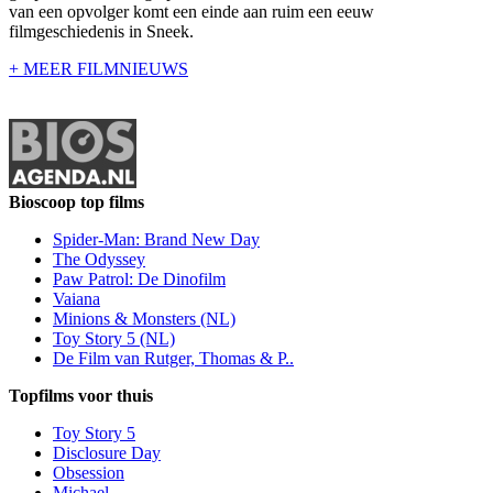
van een opvolger komt een einde aan ruim een eeuw
filmgeschiedenis in Sneek.
+ MEER FILMNIEUWS
Bioscoop top films
Spider-Man: Brand New Day
The Odyssey
Paw Patrol: De Dinofilm
Vaiana
Minions & Monsters (NL)
Toy Story 5 (NL)
De Film van Rutger, Thomas & P..
Topfilms voor thuis
Toy Story 5
Disclosure Day
Obsession
Michael