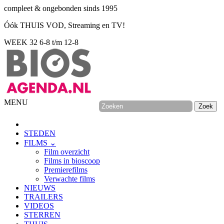
compleet & ongebonden sinds 1995
Óók THUIS VOD, Streaming en TV!
WEEK 32
6-8 t/m 12-8
MENU
STEDEN
FILMS ⌄
Film overzicht
Films in bioscoop
Premierefilms
Verwachte films
NIEUWS
TRAILERS
VIDEOS
STERREN