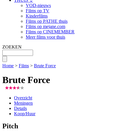
THUIS ⌄
VOD-nieuws
Films op TV
Kinderfilms
Films op PATHE thuis
Films op mejane.com
Films op CINEMEMBER
Meer films voor thuis
ZOEKEN
Home
>
Films
>
Brute Force
Brute Force
Overzicht
Meningen
Details
Koop/Huur
Pitch