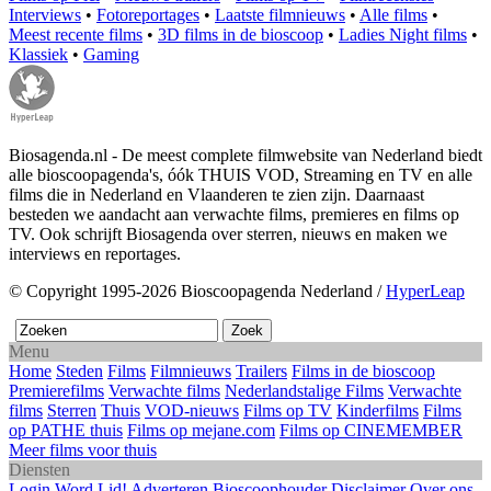
Interviews
•
Fotoreportages
•
Laatste filmnieuws
•
Alle films
•
Meest recente films
•
3D films in de bioscoop
•
Ladies Night films
•
Klassiek
•
Gaming
Biosagenda.nl - De meest complete filmwebsite van Nederland biedt
alle bioscoopagenda's, óók THUIS VOD, Streaming en TV en alle
films die in Nederland en Vlaanderen te zien zijn. Daarnaast
besteden we aandacht aan verwachte films, premieres en films op
TV. Ook schrijft Biosagenda over sterren, nieuws en maken we
interviews en reportages.
© Copyright 1995-2026 Bioscoopagenda Nederland /
HyperLeap
Menu
Home
Steden
Films
Filmnieuws
Trailers
Films in de bioscoop
Premierefilms
Verwachte films
Nederlandstalige Films
Verwachte
films
Sterren
Thuis
VOD-nieuws
Films op TV
Kinderfilms
Films
op PATHE thuis
Films op mejane.com
Films op CINEMEMBER
Meer films voor thuis
Diensten
Login
Word Lid!
Adverteren
Bioscoophouder
Disclaimer
Over ons