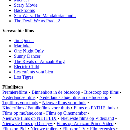
Scary Movie
Backrooms
Star Wars: The Mandalorian and..
The Devil Wears Prada 2
Verwachte films
Jim Queen
Mariinka
One Night Only
Sunny Dancer
The Rivals of Amziah King
Electric Child
Les enfants vont bien
Los Tigres
Filmlijsten
Premierefilms
•
Binnenkort in de bioscoop
•
Bioscoop top films
•
Nederlandse films
•
Nederlandstalige films in de bioscoop
•
Topfilms voor thuis
•
Nieuwe films voor thuis
•
Kinderfilms / Familiefilms voor thuis
•
Films op PATHE thuis
•
Films op meJane.com
•
Films op Cinemember
•
Nieuwste films op NETFLIX
•
Nieuwste films op Videoland
•
Nieuwste films op Disney+
•
Films op Amazon Prime Video
•
Films op Picl
•
Nieuwe trailers
•
Films op TV
•
Filmrecensies
•