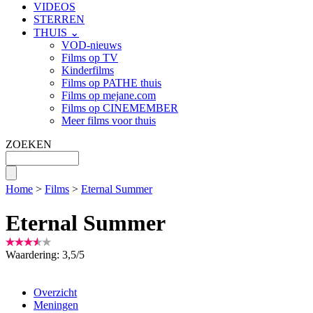
VIDEOS
STERREN
THUIS ⌄
VOD-nieuws
Films op TV
Kinderfilms
Films op PATHE thuis
Films op mejane.com
Films op CINEMEMBER
Meer films voor thuis
ZOEKEN
Home
>
Films
>
Eternal Summer
Eternal Summer
Waardering:
3,5
/
5
Overzicht
Meningen