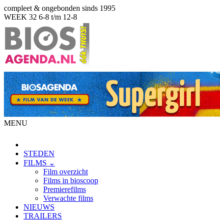
compleet & ongebonden sinds 1995
WEEK 32
6-8 t/m 12-8
MENU
STEDEN
FILMS ⌄
Film overzicht
Films in bioscoop
Premierefilms
Verwachte films
NIEUWS
TRAILERS