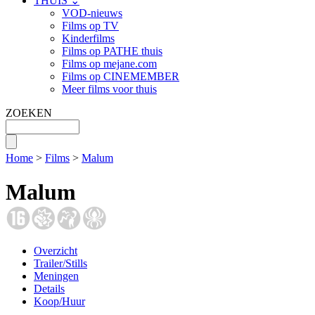
THUIS ⌄
VOD-nieuws
Films op TV
Kinderfilms
Films op PATHE thuis
Films op mejane.com
Films op CINEMEMBER
Meer films voor thuis
ZOEKEN
Home
>
Films
>
Malum
Malum
Overzicht
Trailer/Stills
Meningen
Details
Koop/Huur