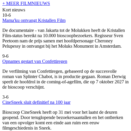
+ MEER FILMNIEUWS
Kort nieuws
10-6
Mama'ku ontvangt Kristallen Film
De documentaire
- van Jakarta tot de Molukken heeft de Kristallen
Film-status bereikt na 10.000 bioscoopbezoekers. Regisseur Sven
Peetoom nam de prijs samen met hoofdpersonage Cheroney
Pelupessy in ontvangst bij het Moluks Monument in Amsterdam.
9-6
Opnames gestart van Confettiregen
De verfilming van Confettiregen, gebaseerd op de succesvolle
roman van Splinter Chabot, is in productie gegaan. Roman Derwig
speelt de hoofdrol in de coming-of-agefilm, die op 7 oktober 2027 in
de bioscoop verschijnt.
3-6
CineSneek sluit definitief na 100 jaar
Bioscoop CineSneek heeft op 31 mei voor het laatst de deuren
geopend. Door teruglopende bezoekersaantallen en het ontbreken
van een opvolger komt een einde aan ruim een eeuw
filmgeschiedenis in Sneek.