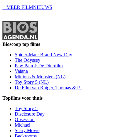
+ MEER FILMNIEUWS
Bioscoop top films
Spider-Man: Brand New Day
The Odyssey
Paw Patrol: De Dinofilm
Vaiana
Minions & Monsters (NL)
Toy Story 5 (NL)
De Film van Rutger, Thomas & P..
Topfilms voor thuis
Toy Story 5
Disclosure Day
Obsession
Michael
Scary Movie
Backrooms