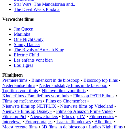
Star Wars: The Mandalorian and..
The Devil Wears Prada 2
Verwachte films
Jim Queen
Mariinka
One Night Only
Sunny Dancer
The Rivals of Amziah King
Electric Child
Les enfants vont bien
Los Tigres
Filmlijsten
Premierefilms
•
Binnenkort in de bioscoop
•
Bioscoop top films
•
Nederlandse films
•
Nederlandstalige films in de bioscoop
•
Topfilms voor thuis
•
Nieuwe films voor thuis
•
Kinderfilms / Familiefilms voor thuis
•
Films op PATHE thuis
•
Films op meJane.com
•
Films op Cinemember
•
Nieuwste films op NETFLIX
•
Nieuwste films op Videoland
•
Nieuwste films op Disney+
•
Films op Amazon Prime Video
•
Films op Picl
•
Nieuwe trailers
•
Films op TV
•
Filmrecensies
•
Interviews
•
Fotoreportages
•
Laatste filmnieuws
•
Alle films
•
Meest recente films
•
3D films in de bioscoop
•
Ladies Night films
•