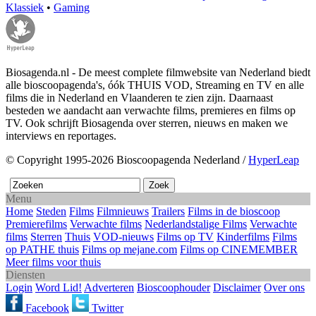
Klassiek
•
Gaming
Biosagenda.nl - De meest complete filmwebsite van Nederland biedt
alle bioscoopagenda's, óók THUIS VOD, Streaming en TV en alle
films die in Nederland en Vlaanderen te zien zijn. Daarnaast
besteden we aandacht aan verwachte films, premieres en films op
TV. Ook schrijft Biosagenda over sterren, nieuws en maken we
interviews en reportages.
© Copyright 1995-2026 Bioscoopagenda Nederland /
HyperLeap
Menu
Home
Steden
Films
Filmnieuws
Trailers
Films in de bioscoop
Premierefilms
Verwachte films
Nederlandstalige Films
Verwachte
films
Sterren
Thuis
VOD-nieuws
Films op TV
Kinderfilms
Films
op PATHE thuis
Films op mejane.com
Films op CINEMEMBER
Meer films voor thuis
Diensten
Login
Word Lid!
Adverteren
Bioscoophouder
Disclaimer
Over ons
Facebook
Twitter