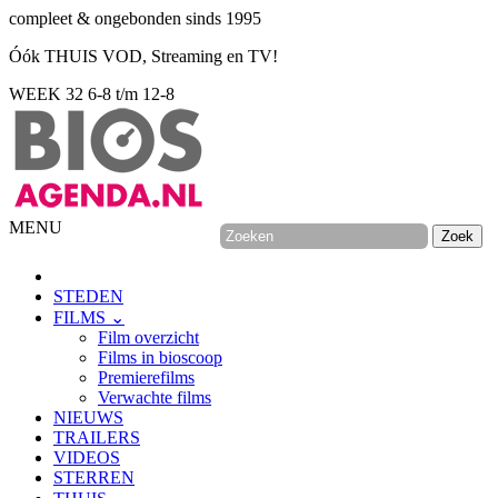
compleet & ongebonden sinds 1995
Óók THUIS VOD, Streaming en TV!
WEEK 32
6-8 t/m 12-8
MENU
STEDEN
FILMS ⌄
Film overzicht
Films in bioscoop
Premierefilms
Verwachte films
NIEUWS
TRAILERS
VIDEOS
STERREN