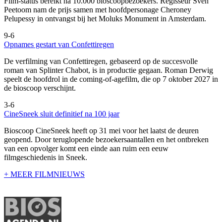
Film-status bereikt na 10.000 bioscoopbezoekers. Regisseur Sven
Peetoom nam de prijs samen met hoofdpersonage Cheroney
Pelupessy in ontvangst bij het Moluks Monument in Amsterdam.
9-6
Opnames gestart van Confettiregen
De verfilming van Confettiregen, gebaseerd op de succesvolle
roman van Splinter Chabot, is in productie gegaan. Roman Derwig
speelt de hoofdrol in de coming-of-agefilm, die op 7 oktober 2027 in
de bioscoop verschijnt.
3-6
CineSneek sluit definitief na 100 jaar
Bioscoop CineSneek heeft op 31 mei voor het laatst de deuren
geopend. Door teruglopende bezoekersaantallen en het ontbreken
van een opvolger komt een einde aan ruim een eeuw
filmgeschiedenis in Sneek.
+ MEER FILMNIEUWS