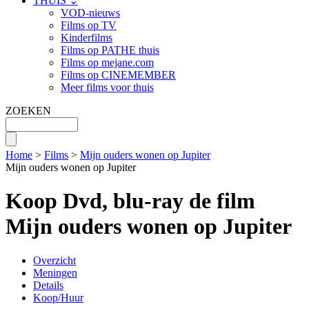
THUIS ⌄
VOD-nieuws
Films op TV
Kinderfilms
Films op PATHE thuis
Films op mejane.com
Films op CINEMEMBER
Meer films voor thuis
ZOEKEN
Home
>
Films
>
Mijn ouders wonen op Jupiter
Mijn ouders wonen op Jupiter
Koop Dvd, blu-ray de film
Mijn ouders wonen op Jupiter
Overzicht
Meningen
Details
Koop/Huur