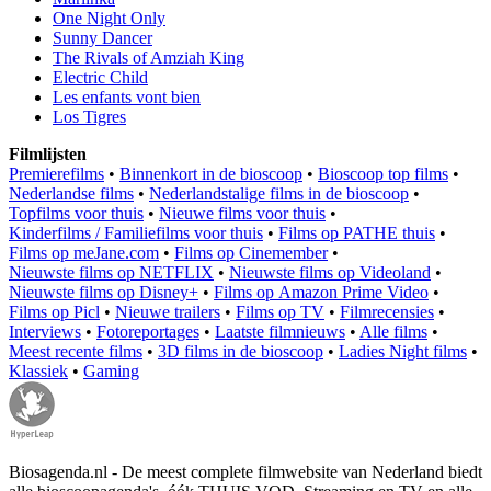
One Night Only
Sunny Dancer
The Rivals of Amziah King
Electric Child
Les enfants vont bien
Los Tigres
Filmlijsten
Premierefilms
•
Binnenkort in de bioscoop
•
Bioscoop top films
•
Nederlandse films
•
Nederlandstalige films in de bioscoop
•
Topfilms voor thuis
•
Nieuwe films voor thuis
•
Kinderfilms / Familiefilms voor thuis
•
Films op PATHE thuis
•
Films op meJane.com
•
Films op Cinemember
•
Nieuwste films op NETFLIX
•
Nieuwste films op Videoland
•
Nieuwste films op Disney+
•
Films op Amazon Prime Video
•
Films op Picl
•
Nieuwe trailers
•
Films op TV
•
Filmrecensies
•
Interviews
•
Fotoreportages
•
Laatste filmnieuws
•
Alle films
•
Meest recente films
•
3D films in de bioscoop
•
Ladies Night films
•
Klassiek
•
Gaming
Biosagenda.nl - De meest complete filmwebsite van Nederland biedt