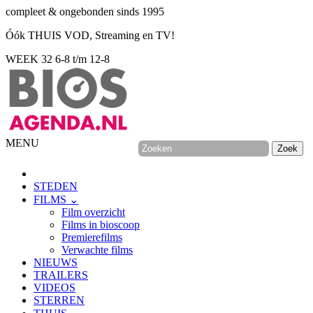
compleet & ongebonden sinds 1995
Óók THUIS VOD, Streaming en TV!
WEEK 32
6-8 t/m 12-8
MENU
STEDEN
FILMS ⌄
Film overzicht
Films in bioscoop
Premierefilms
Verwachte films
NIEUWS
TRAILERS
VIDEOS
STERREN