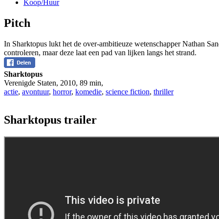
Koop/Huur
Pitch
In Sharktopus lukt het de over-ambitieuze wetenschapper Nathan Sand
controleren, maar deze laat een pad van lijken langs het strand.
Sharktopus
Verenigde Staten
,
2010
,
89 min
,
actie
,
avontuur
,
horror
,
komedie
,
science fiction
,
thriller
Sharktopus trailer