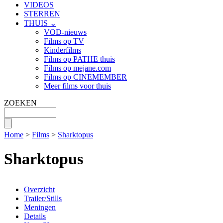
VIDEOS
STERREN
THUIS ⌄
VOD-nieuws
Films op TV
Kinderfilms
Films op PATHE thuis
Films op mejane.com
Films op CINEMEMBER
Meer films voor thuis
ZOEKEN
Home
>
Films
>
Sharktopus
Sharktopus
Overzicht
Trailer/Stills
Meningen
Details