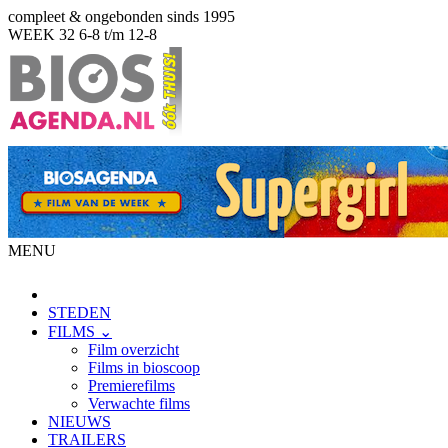
compleet & ongebonden sinds 1995
WEEK 32
6-8 t/m 12-8
MENU
STEDEN
FILMS ⌄
Film overzicht
Films in bioscoop
Premierefilms
Verwachte films
NIEUWS
TRAILERS