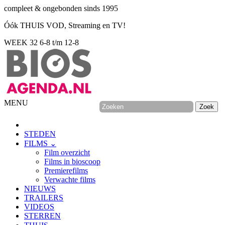
compleet & ongebonden sinds 1995
Óók THUIS VOD, Streaming en TV!
WEEK 32
6-8 t/m 12-8
MENU
STEDEN
FILMS ⌄
Film overzicht
Films in bioscoop
Premierefilms
Verwachte films
NIEUWS
TRAILERS
VIDEOS
STERREN