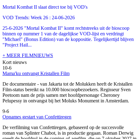
Mortal Kombat II slaat direct toe bij VOD's
VOD Trends: Week 26 : 24-06-2026
25-6-2026 "Mortal Kombat II" komt rechtstreeks uit de bioscoop
binnen op nummer 1 van de dagelijkse VOD-lijst en verdringt
"Michael" (Bonus Edition) van de koppositie. Tegelijkertijd blijven
"Project Hail...
+ MEER FILMNIEUWS
Kort nieuws
10-6
Mama'ku ontvangt Kristallen Film
De documentaire
- van Jakarta tot de Molukken heeft de Kristallen
Film-status bereikt na 10.000 bioscoopbezoekers. Regisseur Sven
Peetoom nam de prijs samen met hoofdpersonage Cheroney
Pelupessy in ontvangst bij het Moluks Monument in Amsterdam.
9-6
Opnames gestart van Confettiregen
De verfilming van Confettiregen, gebaseerd op de succesvolle
roman van Splinter Chabot, is in productie gegaan. Roman Derwig
speelt de hoofdrol in de coming-of-agefilm, die op 7 oktober 2027 in