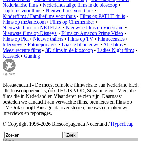
Nederlandse films
•
Nederlandstalige films in de bioscoop
•
Topfilms voor thuis
•
Nieuwe films voor thuis
•
Kinderfilms / Familiefilms voor thuis
•
Films op PATHE thuis
•
Films op meJane.com
•
Films op Cinemember
•
Nieuwste films op NETFLIX
•
Nieuwste films op Videoland
•
Nieuwste films op Disney+
•
Films op Amazon Prime Video
•
Films op Picl
•
Nieuwe trailers
•
Films op TV
•
Filmrecensies
•
Interviews
•
Fotoreportages
•
Laatste filmnieuws
•
Alle films
•
Meest recente films
•
3D films in de bioscoop
•
Ladies Night films
•
Klassiek
•
Gaming
Biosagenda.nl - De meest complete filmwebsite van Nederland biedt
alle bioscoopagenda's, óók THUIS VOD, Streaming en TV en alle
films die in Nederland en Vlaanderen te zien zijn. Daarnaast
besteden we aandacht aan verwachte films, premieres en films op
TV. Ook schrijft Biosagenda over sterren, nieuws en maken we
interviews en reportages.
© Copyright 1995-2026 Bioscoopagenda Nederland /
HyperLeap