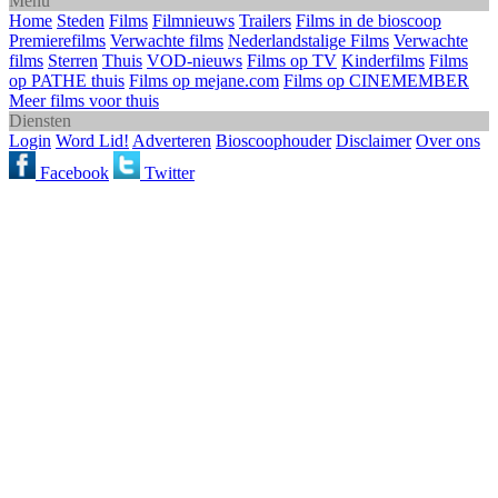
Menu
Home
Steden
Films
Filmnieuws
Trailers
Films in de bioscoop
Premierefilms
Verwachte films
Nederlandstalige Films
Verwachte
films
Sterren
Thuis
VOD-nieuws
Films op TV
Kinderfilms
Films
op PATHE thuis
Films op mejane.com
Films op CINEMEMBER
Meer films voor thuis
Diensten
Login
Word Lid!
Adverteren
Bioscoophouder
Disclaimer
Over ons
Facebook
Twitter