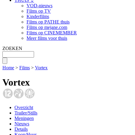
THUIS ⌄
VOD-nieuws
Films op TV
Kinderfilms
Films op PATHE thuis
Films op mejane.com
Films op CINEMEMBER
Meer films voor thuis
ZOEKEN
Home
>
Films
>
Vortex
Vortex
Overzicht
Trailer/Stills
Meningen
Nieuws
Details
Koop/Huur