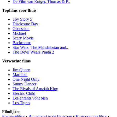
De Film van Rutger, Thomas & P..
Topfilms voor thuis
Toy Story 5
Disclosure Day
Obsession
Michael
Scary Movie
Backrooms
Star Wars: The Mandalorian and..
The Devil Wears Prada 2
Verwachte films
Jim Queen
Mariinka
One Night Only
Sunny Dancer
The Rivals of Amziah King
Electric Child
Les enfants vont bien
Los Tigres
Filmlijsten
Premierefilms
•
Binnenkort in de bioscoop
•
Bioscoop top films
•