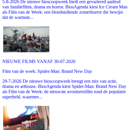
5-8-2026 De nieuwe bioscoopweek biedt een gevarieerd aanbod
van familiefilms, drama en horror. BiosAgenda kiest Ice Cream Man
als Film van de Week: een bloedstollende zomerhorror die bewijst
dat de warmste...
NIEUWE FILMS VANAF 30-07-2026
Film van de week: Spider-Man: Brand New Day
29-7-2026 De nieuwe bioscoopweek brengt een mix van actie,
drama en arthouse. BiosAgenda kiest Spider-Man: Brand New Day
als Film van de Week: de nieuwste avonturenfilm rond de populaire
superheld, waarmee...