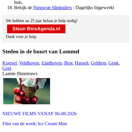
huis.
Bekijk de
Nieuwste filmtrailers
: Dagelijks bijgewerkt
We hebben na 25 jaar helaas je hulp nodig!
Steun BiosAgenda.nl
Dank voor je hulp.
Steden in de buurt van Lommel
Koersel
,
Veldhoven
,
Eindhoven
,
Best
,
Hasselt
,
Geldrop
,
Genk
,
Geel
Laatste filmnieuws
NIEUWE FILMS VANAF 06-08-2026
Film van de week: Ice Cream Man