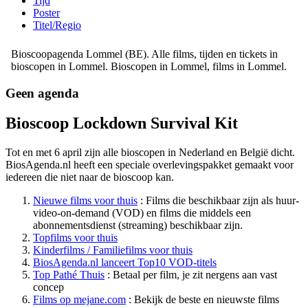
Tijd
Poster
Titel/Regio
Bioscoopagenda Lommel (BE). Alle films, tijden en tickets in
bioscopen in Lommel. Bioscopen in Lommel, films in Lommel.
Geen agenda
Bioscoop Lockdown Survival Kit
Tot en met 6 april zijn alle bioscopen in Nederland en België dicht.
BiosAgenda.nl heeft een speciale overlevingspakket gemaakt voor
iedereen die niet naar de bioscoop kan.
Nieuwe films voor thuis
: Films die beschikbaar zijn als huur-
video-on-demand (VOD) en films die middels een
abonnementsdienst (streaming) beschikbaar zijn.
Topfilms voor thuis
Kinderfilms / Familiefilms voor thuis
BiosAgenda.nl lanceert Top10 VOD-titels
Top Pathé Thuis
: Betaal per film, je zit nergens aan vast
concep
Films op mejane.com
: Bekijk de beste en nieuwste films