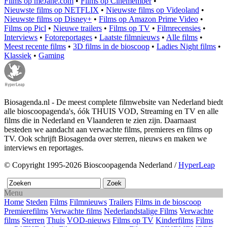
Films op meJane.com
•
Films op Cinemember
•
Nieuwste films op NETFLIX
•
Nieuwste films op Videoland
•
Nieuwste films op Disney+
•
Films op Amazon Prime Video
•
Films op Picl
•
Nieuwe trailers
•
Films op TV
•
Filmrecensies
•
Interviews
•
Fotoreportages
•
Laatste filmnieuws
•
Alle films
•
Meest recente films
•
3D films in de bioscoop
•
Ladies Night films
•
Klassiek
•
Gaming
Biosagenda.nl - De meest complete filmwebsite van Nederland biedt
alle bioscoopagenda's, óók THUIS VOD, Streaming en TV en alle
films die in Nederland en Vlaanderen te zien zijn. Daarnaast
besteden we aandacht aan verwachte films, premieres en films op
TV. Ook schrijft Biosagenda over sterren, nieuws en maken we
interviews en reportages.
© Copyright 1995-2026 Bioscoopagenda Nederland /
HyperLeap
Menu
Home
Steden
Films
Filmnieuws
Trailers
Films in de bioscoop
Premierefilms
Verwachte films
Nederlandstalige Films
Verwachte
films
Sterren
Thuis
VOD-nieuws
Films op TV
Kinderfilms
Films