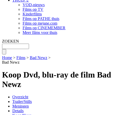
THUIS ⌄
VOD-nieuws
Films op TV
Kinderfilms
Films op PATHE thuis
Films op mejane.com
Films op CINEMEMBER
Meer films voor thuis
ZOEKEN
Home
>
Films
>
Bad Newz
>
Bad Newz
Koop Dvd, blu-ray de film Bad
Newz
Overzicht
Trailer/Stills
Meningen
Details