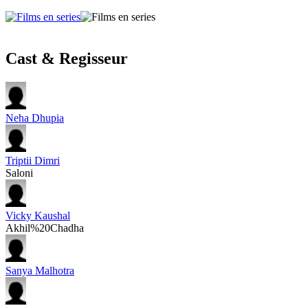
Cast & Regisseur
Neha Dhupia
Triptii Dimri
Saloni
Vicky Kaushal
Akhil%20Chadha
Sanya Malhotra