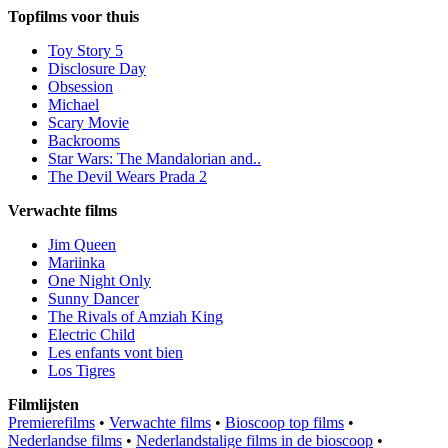
Topfilms voor thuis
Toy Story 5
Disclosure Day
Obsession
Michael
Scary Movie
Backrooms
Star Wars: The Mandalorian and..
The Devil Wears Prada 2
Verwachte films
Jim Queen
Mariinka
One Night Only
Sunny Dancer
The Rivals of Amziah King
Electric Child
Les enfants vont bien
Los Tigres
Filmlijsten
Premierefilms
•
Verwachte films
•
Bioscoop top films
•
Nederlandse films
•
Nederlandstalige films in de bioscoop
•