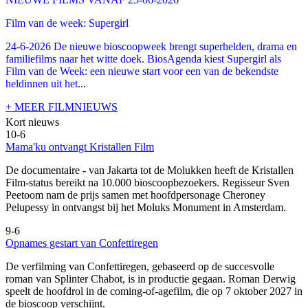
Film van de week: Supergirl
24-6-2026 De nieuwe bioscoopweek brengt superhelden, drama en
familiefilms naar het witte doek. BiosAgenda kiest Supergirl als
Film van de Week: een nieuwe start voor een van de bekendste
heldinnen uit het...
+ MEER FILMNIEUWS
Kort nieuws
10-6
Mama'ku ontvangt Kristallen Film
De documentaire
- van Jakarta tot de Molukken heeft de Kristallen
Film-status bereikt na 10.000 bioscoopbezoekers. Regisseur Sven
Peetoom nam de prijs samen met hoofdpersonage Cheroney
Pelupessy in ontvangst bij het Moluks Monument in Amsterdam.
9-6
Opnames gestart van Confettiregen
De verfilming van Confettiregen, gebaseerd op de succesvolle
roman van Splinter Chabot, is in productie gegaan. Roman Derwig
speelt de hoofdrol in de coming-of-agefilm, die op 7 oktober 2027 in
de bioscoop verschijnt.