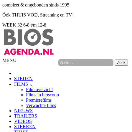
compleet & ongebonden sinds 1995
Óók THUIS VOD, Streaming en TV!
WEEK 32
6-8 t/m 12-8
MENU
STEDEN
FILMS ⌄
Film overzicht
Films in bioscoop
Premierefilms
Verwachte films
NIEUWS
TRAILERS
VIDEOS
STERREN