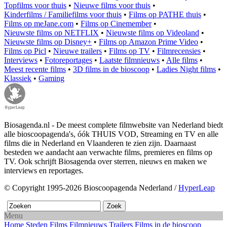
Topfilms voor thuis
•
Nieuwe films voor thuis
•
Kinderfilms / Familiefilms voor thuis
•
Films op PATHE thuis
•
Films op meJane.com
•
Films op Cinemember
•
Nieuwste films op NETFLIX
•
Nieuwste films op Videoland
•
Nieuwste films op Disney+
•
Films op Amazon Prime Video
•
Films op Picl
•
Nieuwe trailers
•
Films op TV
•
Filmrecensies
•
Interviews
•
Fotoreportages
•
Laatste filmnieuws
•
Alle films
•
Meest recente films
•
3D films in de bioscoop
•
Ladies Night films
•
Klassiek
•
Gaming
Biosagenda.nl - De meest complete filmwebsite van Nederland biedt
alle bioscoopagenda's, óók THUIS VOD, Streaming en TV en alle
films die in Nederland en Vlaanderen te zien zijn. Daarnaast
besteden we aandacht aan verwachte films, premieres en films op
TV. Ook schrijft Biosagenda over sterren, nieuws en maken we
interviews en reportages.
© Copyright 1995-2026 Bioscoopagenda Nederland /
HyperLeap
Menu
Home
Steden
Films
Filmnieuws
Trailers
Films in de bioscoop