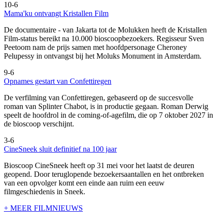
10-6
Mama'ku ontvangt Kristallen Film
De documentaire
- van Jakarta tot de Molukken heeft de Kristallen
Film-status bereikt na 10.000 bioscoopbezoekers. Regisseur Sven
Peetoom nam de prijs samen met hoofdpersonage Cheroney
Pelupessy in ontvangst bij het Moluks Monument in Amsterdam.
9-6
Opnames gestart van Confettiregen
De verfilming van Confettiregen, gebaseerd op de succesvolle
roman van Splinter Chabot, is in productie gegaan. Roman Derwig
speelt de hoofdrol in de coming-of-agefilm, die op 7 oktober 2027 in
de bioscoop verschijnt.
3-6
CineSneek sluit definitief na 100 jaar
Bioscoop CineSneek heeft op 31 mei voor het laatst de deuren
geopend. Door teruglopende bezoekersaantallen en het ontbreken
van een opvolger komt een einde aan ruim een eeuw
filmgeschiedenis in Sneek.
+ MEER FILMNIEUWS