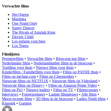
Verwachte films
Jim Queen
Mariinka
One Night Only
Sunny Dancer
The Rivals of Amziah King
Electric Child
Les enfants vont bien
Los Tigres
Filmlijsten
Premierefilms
•
Verwachte films
•
Bioscoop top films
•
Nederlandse films
•
Nederlandstalige films in de bioscoop
•
Topfilms voor thuis
•
Nieuwe films voor thuis
•
Kinderfilms / Familiefilms voor thuis
•
Films op PATHE thuis
•
Films op meJane.com
•
Films op Cinemember
•
Nieuwste films op NETFLIX
•
Nieuwste films op Videoland
•
Nieuwste films op Disney+
•
Films op Amazon Prime Video
•
Films op Picl
•
Nieuwe trailers
•
Films op TV
•
Filmrecensies
•
Interviews
•
Fotoreportages
•
Laatste filmnieuws
•
Alle films
•
Meest recente films
•
3D films in de bioscoop
•
Ladies Night films
•
Klassiek
•
Gaming