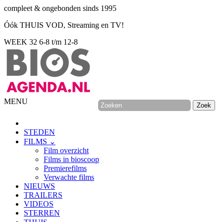
compleet & ongebonden sinds 1995
Óók THUIS VOD, Streaming en TV!
WEEK 32
6-8 t/m 12-8
MENU
STEDEN
FILMS ⌄
Film overzicht
Films in bioscoop
Premierefilms
Verwachte films
NIEUWS
TRAILERS
VIDEOS
STERREN