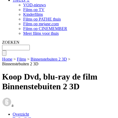
THUIS ⌄
VOD-nieuws
Films op TV
Kinderfilms
Films op PATHE thuis
Films op mejane.com
Films op CINEMEMBER
Meer films voor thuis
ZOEKEN
Home
>
Films
>
Binnenstebuiten 2 3D
>
Binnenstebuiten 2 3D
Koop Dvd, blu-ray de film
Binnenstebuiten 2 3D
a
Overzicht