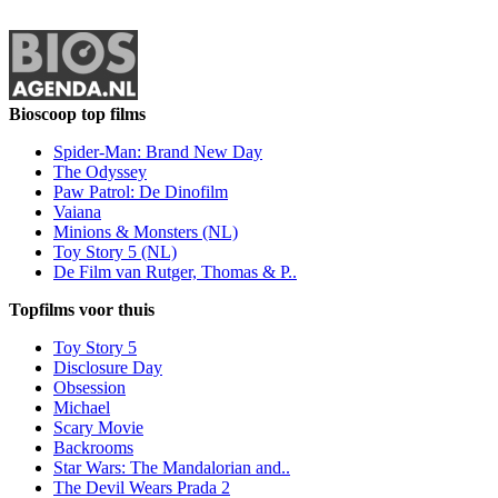
Bioscoop top films
Spider-Man: Brand New Day
The Odyssey
Paw Patrol: De Dinofilm
Vaiana
Minions & Monsters (NL)
Toy Story 5 (NL)
De Film van Rutger, Thomas & P..
Topfilms voor thuis
Toy Story 5
Disclosure Day
Obsession
Michael
Scary Movie
Backrooms
Star Wars: The Mandalorian and..
The Devil Wears Prada 2