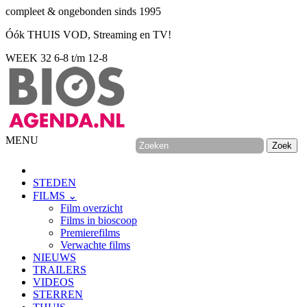
compleet & ongebonden sinds 1995
Óók THUIS VOD, Streaming en TV!
WEEK 32
6-8 t/m 12-8
MENU
STEDEN
FILMS ⌄
Film overzicht
Films in bioscoop
Premierefilms
Verwachte films
NIEUWS
TRAILERS
VIDEOS
STERREN