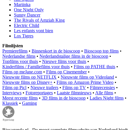
Mariinka
One Night Only
Sunny Dancer
The Rivals of Amziah King
Electric Child
Les enfants vont bien
Los Tigres
Filmlijsten
Premierefilms
•
Binnenkort in de bioscoop
•
Bioscoop top films
•
Nederlandse films
•
Nederlandstalige films in de bioscoop
•
Topfilms voor thuis
•
Nieuwe films voor thuis
•
Kinderfilms / Familiefilms voor thuis
•
Films op PATHE thuis
•
Films op meJane.com
•
Films op Cinemember
•
Nieuwste films op NETFLIX
•
Nieuwste films op Videoland
•
Nieuwste films op Disney+
•
Films op Amazon Prime Video
•
Films op Picl
•
Nieuwe trailers
•
Films op TV
•
Filmrecensies
•
Interviews
•
Fotoreportages
•
Laatste filmnieuws
•
Alle films
•
Meest recente films
•
3D films in de bioscoop
•
Ladies Night films
•
Klassiek
•
Gaming
Biosagenda.nl - De meest complete filmwebsite van Nederland biedt