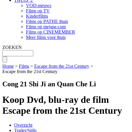
THUIS ⌄
VOD-nieuws
Films op TV
Kinderfilms
Films op PATHE thuis
Films op mejane.com
Films op CINEMEMBER
Meer films voor thuis
ZOEKEN
Home
>
Films
>
Escape from the 21st Century
>
Escape from the 21st Century
Cong 21 Shi Ji an Quan Che Li
Koop Dvd, blu-ray de film
Escape from the 21st Century
Overzicht
Trailer/Stills