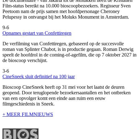
De documentaire
- van Jakarta tot de Molukken heeft de Kristallen
Film-status bereikt na 10.000 bioscoopbezoekers. Regisseur Sven
Peetoom nam de prijs samen met hoofdpersonage Cheroney
Pelupessy in ontvangst bij het Moluks Monument in Amsterdam.
9-6
Opnames gestart van Confettiregen
De verfilming van Confettiregen, gebaseerd op de succesvolle
roman van Splinter Chabot, is in productie gegaan. Roman Derwig
speelt de hoofdrol in de coming-of-agefilm, die op 7 oktober 2027 in
de bioscoop verschijnt.
3-6
CineSneek sluit definitief na 100 jaar
Bioscoop CineSneek heeft op 31 mei voor het laatst de deuren
geopend. Door teruglopende bezoekersaantallen en het ontbreken
van een opvolger komt een einde aan ruim een eeuw
filmgeschiedenis in Sneek.
+ MEER FILMNIEUWS