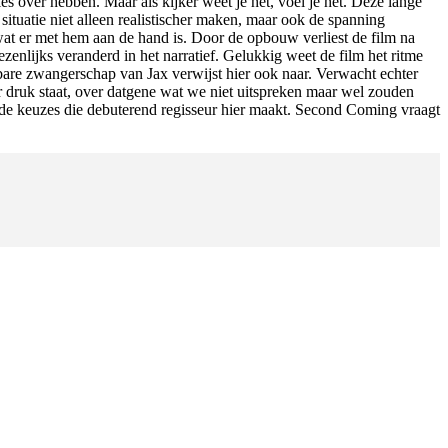
es over hebben. Maar als kijker weet je het, voel je het. Deze lange
ituatie niet alleen realistischer maken, maar ook de spanning
wat er met hem aan de hand is. Door de opbouw verliest de film na
zenlijks veranderd in het narratief. Gelukkig weet de film het ritme
rbare zwangerschap van Jax verwijst hier ook naar. Verwacht echter
er druk staat, over datgene wat we niet uitspreken maar wel zouden
fde keuzes die debuterend regisseur
hier maakt. Second Coming vraagt