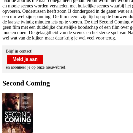
naar de abortus die haar collega heeft gehad. Nooit wordt het woord ab
en mooie scenes worden versneden met huiselijke scenes waarbij het ge
opvoeren. Ondertussen heeft zoon JJ dondergoed in de gaten wat er a
een uur wel zijn spanning. De film neemt zijn tijd op op te bouwen doo
de laatste twintig minuten iets op te voeren. De titel Second Coming 
geen film met een duidelijke christelijke boodschap of een film over 
moeten doen. De gelaagdheid van de scenes en het sterke spel van Nad
wel wat van de kijker, maar daar krijg je wel veel voor terug.
Blijf in contact!
Meld je aan
en abonneer je op onze nieuwsbrief.
Second Coming