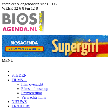
compleet & ongebonden sinds 1995
WEEK 32
6-8 t/m 12-8
MENU
STEDEN
FILMS ⌄
Film overzicht
Films in bioscoop
Premierefilms
Verwachte films
NIEUWS
TRAILERS