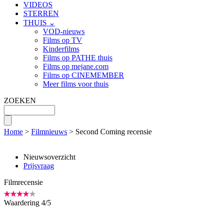
VIDEOS
STERREN
THUIS ⌄
VOD-nieuws
Films op TV
Kinderfilms
Films op PATHE thuis
Films op mejane.com
Films op CINEMEMBER
Meer films voor thuis
ZOEKEN
Home
>
Filmnieuws
> Second Coming recensie
Nieuwsoverzicht
Prijsvraag
Filmrecensie
Waardering
4
/
5