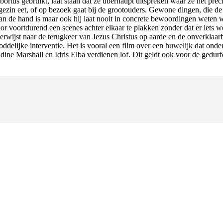
ortus gebruikt, laat staan dat ze überhaupt uitspreken waar ze het preci
zin eet, of op bezoek gaat bij de grootouders. Gewone dingen, die de s
an de hand is maar ook hij laat nooit in concrete bewoordingen weten 
r voortdurend een scenes achter elkaar te plakken zonder dat er iets we
verwijst naar de terugkeer van Jezus Christus op aarde en de onverklaa
goddelijke interventie. Het is vooral een film over een huwelijk dat ond
ine Marshall en Idris Elba verdienen lof. Dit geldt ook voor de gedur