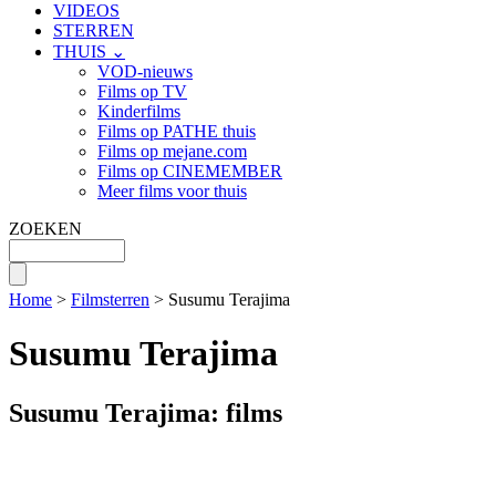
VIDEOS
STERREN
THUIS ⌄
VOD-nieuws
Films op TV
Kinderfilms
Films op PATHE thuis
Films op mejane.com
Films op CINEMEMBER
Meer films voor thuis
ZOEKEN
Home
>
Filmsterren
> Susumu Terajima
Susumu Terajima
Susumu Terajima: films