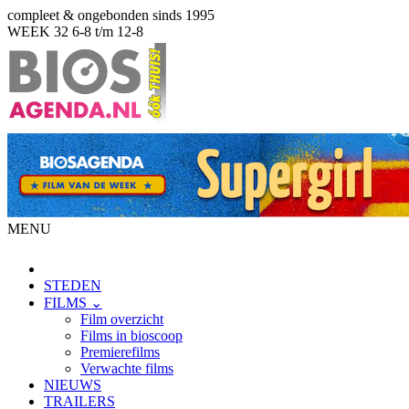
compleet & ongebonden sinds 1995
WEEK 32
6-8 t/m 12-8
MENU
STEDEN
FILMS ⌄
Film overzicht
Films in bioscoop
Premierefilms
Verwachte films
NIEUWS
TRAILERS