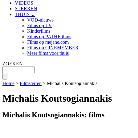
VIDEOS
STERREN
THUIS ⌄
VOD-nieuws
Films op TV
Kinderfilms
Films op PATHE thuis
Films op mejane.com
Films op CINEMEMBER
Meer films voor thuis
ZOEKEN
Home
>
Filmsterren
> Michalis Koutsogiannakis
Michalis Koutsogiannakis
Michalis Koutsogiannakis: films