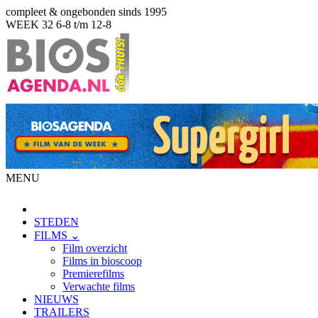
compleet & ongebonden sinds 1995
WEEK 32
6-8 t/m 12-8
MENU
STEDEN
FILMS ⌄
Film overzicht
Films in bioscoop
Premierefilms
Verwachte films
NIEUWS
TRAILERS