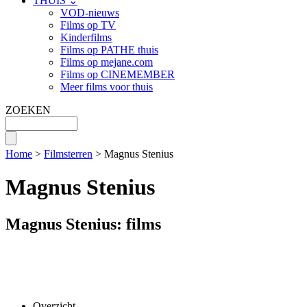
THUIS ⌄
VOD-nieuws
Films op TV
Kinderfilms
Films op PATHE thuis
Films op mejane.com
Films op CINEMEMBER
Meer films voor thuis
ZOEKEN
Home
>
Filmsterren
> Magnus Stenius
Magnus Stenius
Magnus Stenius: films
Overzicht