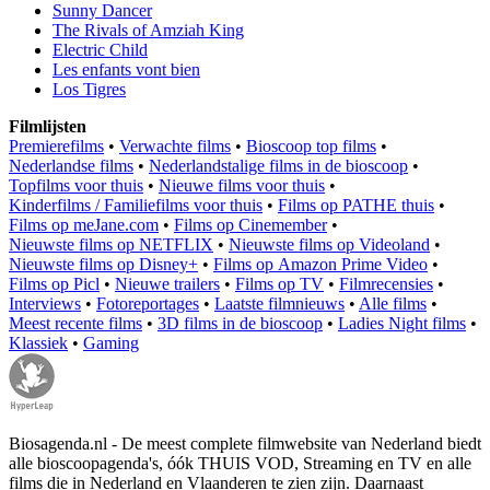
Sunny Dancer
The Rivals of Amziah King
Electric Child
Les enfants vont bien
Los Tigres
Filmlijsten
Premierefilms
•
Verwachte films
•
Bioscoop top films
•
Nederlandse films
•
Nederlandstalige films in de bioscoop
•
Topfilms voor thuis
•
Nieuwe films voor thuis
•
Kinderfilms / Familiefilms voor thuis
•
Films op PATHE thuis
•
Films op meJane.com
•
Films op Cinemember
•
Nieuwste films op NETFLIX
•
Nieuwste films op Videoland
•
Nieuwste films op Disney+
•
Films op Amazon Prime Video
•
Films op Picl
•
Nieuwe trailers
•
Films op TV
•
Filmrecensies
•
Interviews
•
Fotoreportages
•
Laatste filmnieuws
•
Alle films
•
Meest recente films
•
3D films in de bioscoop
•
Ladies Night films
•
Klassiek
•
Gaming
Biosagenda.nl - De meest complete filmwebsite van Nederland biedt
alle bioscoopagenda's, óók THUIS VOD, Streaming en TV en alle
films die in Nederland en Vlaanderen te zien zijn. Daarnaast