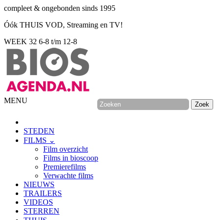
compleet & ongebonden sinds 1995
Óók THUIS VOD, Streaming en TV!
WEEK 32
6-8 t/m 12-8
MENU
STEDEN
FILMS ⌄
Film overzicht
Films in bioscoop
Premierefilms
Verwachte films
NIEUWS
TRAILERS
VIDEOS
STERREN