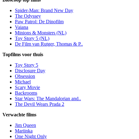
Spider-Man: Brand New Day
The Odyssey
Paw Patrol: De Dinofilm
Vaiana
Minions & Monsters (NL)
Toy Story 5 (NL)
De Film van Rutger, Thomas & P..
Topfilms voor thuis
Toy Story 5
Disclosure Day
Obsession
Michael
Scary Movie
Backrooms
Star Wars: The Mandalorian and..
The Devil Wears Prada 2
Verwachte films
Jim Queen
Mariinka
One Night Only