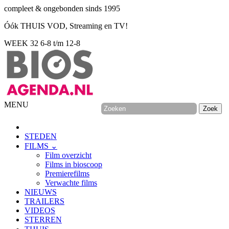
compleet & ongebonden sinds 1995
Óók THUIS VOD, Streaming en TV!
WEEK 32
6-8 t/m 12-8
MENU
STEDEN
FILMS ⌄
Film overzicht
Films in bioscoop
Premierefilms
Verwachte films
NIEUWS
TRAILERS
VIDEOS
STERREN