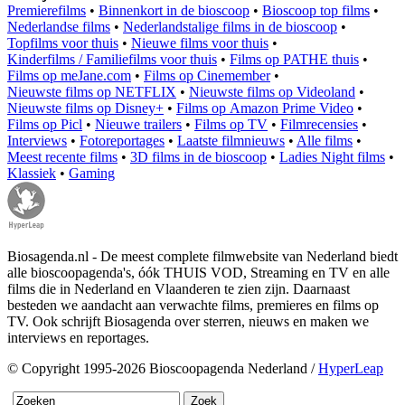
Premierefilms
•
Binnenkort in de bioscoop
•
Bioscoop top films
•
Nederlandse films
•
Nederlandstalige films in de bioscoop
•
Topfilms voor thuis
•
Nieuwe films voor thuis
•
Kinderfilms / Familiefilms voor thuis
•
Films op PATHE thuis
•
Films op meJane.com
•
Films op Cinemember
•
Nieuwste films op NETFLIX
•
Nieuwste films op Videoland
•
Nieuwste films op Disney+
•
Films op Amazon Prime Video
•
Films op Picl
•
Nieuwe trailers
•
Films op TV
•
Filmrecensies
•
Interviews
•
Fotoreportages
•
Laatste filmnieuws
•
Alle films
•
Meest recente films
•
3D films in de bioscoop
•
Ladies Night films
•
Klassiek
•
Gaming
Biosagenda.nl - De meest complete filmwebsite van Nederland biedt
alle bioscoopagenda's, óók THUIS VOD, Streaming en TV en alle
films die in Nederland en Vlaanderen te zien zijn. Daarnaast
besteden we aandacht aan verwachte films, premieres en films op
TV. Ook schrijft Biosagenda over sterren, nieuws en maken we
interviews en reportages.
© Copyright 1995-2026 Bioscoopagenda Nederland /
HyperLeap