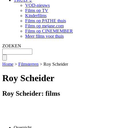
THUIS ⌄
VOD-nieuws
Films op TV
Kinderfilms
Films op PATHE thuis
Films op mejane.com
Films op CINEMEMBER
Meer films voor thuis
ZOEKEN
Home
>
Filmsterren
> Roy Scheider
Roy Scheider
Roy Scheider: films
Overzicht