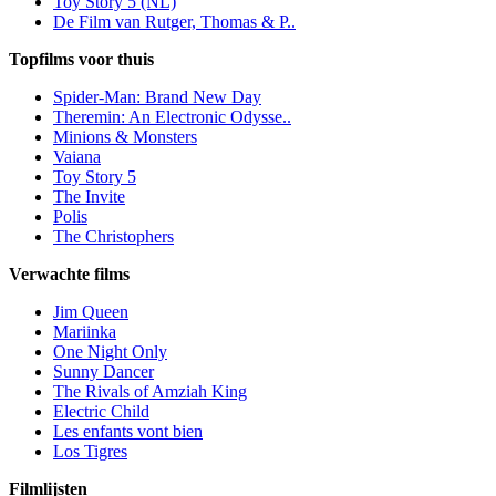
Toy Story 5 (NL)
De Film van Rutger, Thomas & P..
Topfilms voor thuis
Spider-Man: Brand New Day
Theremin: An Electronic Odysse..
Minions & Monsters
Vaiana
Toy Story 5
The Invite
Polis
The Christophers
Verwachte films
Jim Queen
Mariinka
One Night Only
Sunny Dancer
The Rivals of Amziah King
Electric Child
Les enfants vont bien
Los Tigres
Filmlijsten