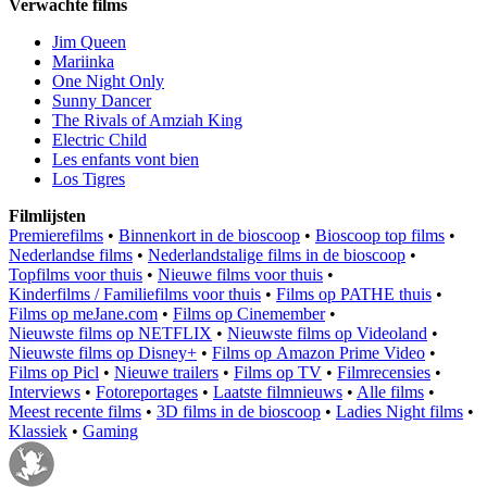
Verwachte films
Jim Queen
Mariinka
One Night Only
Sunny Dancer
The Rivals of Amziah King
Electric Child
Les enfants vont bien
Los Tigres
Filmlijsten
Premierefilms
•
Binnenkort in de bioscoop
•
Bioscoop top films
•
Nederlandse films
•
Nederlandstalige films in de bioscoop
•
Topfilms voor thuis
•
Nieuwe films voor thuis
•
Kinderfilms / Familiefilms voor thuis
•
Films op PATHE thuis
•
Films op meJane.com
•
Films op Cinemember
•
Nieuwste films op NETFLIX
•
Nieuwste films op Videoland
•
Nieuwste films op Disney+
•
Films op Amazon Prime Video
•
Films op Picl
•
Nieuwe trailers
•
Films op TV
•
Filmrecensies
•
Interviews
•
Fotoreportages
•
Laatste filmnieuws
•
Alle films
•
Meest recente films
•
3D films in de bioscoop
•
Ladies Night films
•
Klassiek
•
Gaming