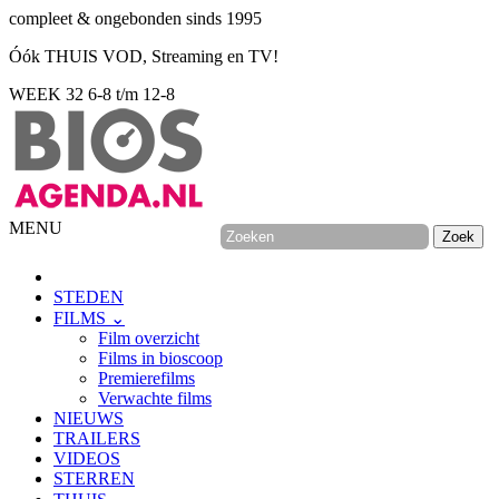
compleet & ongebonden sinds 1995
Óók THUIS VOD, Streaming en TV!
WEEK 32
6-8 t/m 12-8
MENU
STEDEN
FILMS ⌄
Film overzicht
Films in bioscoop
Premierefilms
Verwachte films
NIEUWS
TRAILERS
VIDEOS
STERREN