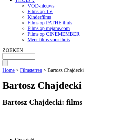
THUIS ⌄
VOD-nieuws
Films op TV
Kinderfilms
Films op PATHE thuis
Films op mejane.com
Films op CINEMEMBER
Meer films voor thuis
ZOEKEN
Home
>
Filmsterren
> Bartosz Chajdecki
Bartosz Chajdecki
Bartosz Chajdecki: films
Overzicht