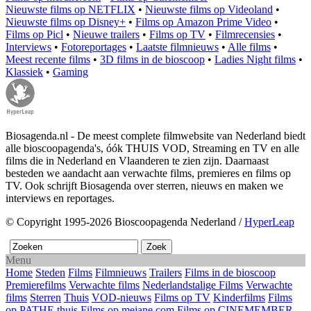
Nieuwste films op NETFLIX
•
Nieuwste films op Videoland
•
Nieuwste films op Disney+
•
Films op Amazon Prime Video
•
Films op Picl
•
Nieuwe trailers
•
Films op TV
•
Filmrecensies
•
Interviews
•
Fotoreportages
•
Laatste filmnieuws
•
Alle films
•
Meest recente films
•
3D films in de bioscoop
•
Ladies Night films
•
Klassiek
•
Gaming
Biosagenda.nl - De meest complete filmwebsite van Nederland biedt
alle bioscoopagenda's, óók THUIS VOD, Streaming en TV en alle
films die in Nederland en Vlaanderen te zien zijn. Daarnaast
besteden we aandacht aan verwachte films, premieres en films op
TV. Ook schrijft Biosagenda over sterren, nieuws en maken we
interviews en reportages.
© Copyright 1995-2026 Bioscoopagenda Nederland /
HyperLeap
Menu
Home
Steden
Films
Filmnieuws
Trailers
Films in de bioscoop
Premierefilms
Verwachte films
Nederlandstalige Films
Verwachte
films
Sterren
Thuis
VOD-nieuws
Films op TV
Kinderfilms
Films
op PATHE thuis
Films op mejane.com
Films op CINEMEMBER