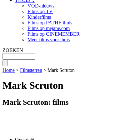
THUIS ⌄
VOD-nieuws
Films op TV
Kinderfilms
Films op PATHE thuis
Films op mejane.com
Films op CINEMEMBER
Meer films voor thuis
ZOEKEN
Home
>
Filmsterren
> Mark Scruton
Mark Scruton
Mark Scruton: films
Overzicht