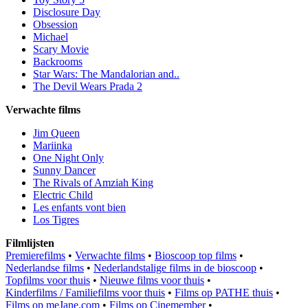
Disclosure Day
Obsession
Michael
Scary Movie
Backrooms
Star Wars: The Mandalorian and..
The Devil Wears Prada 2
Verwachte films
Jim Queen
Mariinka
One Night Only
Sunny Dancer
The Rivals of Amziah King
Electric Child
Les enfants vont bien
Los Tigres
Filmlijsten
Premierefilms
•
Verwachte films
•
Bioscoop top films
•
Nederlandse films
•
Nederlandstalige films in de bioscoop
•
Topfilms voor thuis
•
Nieuwe films voor thuis
•
Kinderfilms / Familiefilms voor thuis
•
Films op PATHE thuis
•
Films op meJane.com
•
Films op Cinemember
•