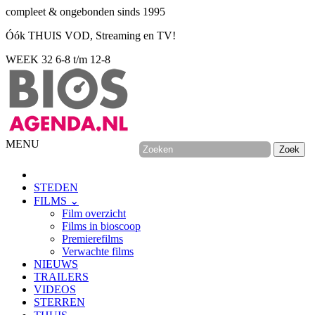
compleet & ongebonden sinds 1995
Óók THUIS VOD, Streaming en TV!
WEEK 32
6-8 t/m 12-8
MENU
STEDEN
FILMS ⌄
Film overzicht
Films in bioscoop
Premierefilms
Verwachte films
NIEUWS
TRAILERS
VIDEOS
STERREN