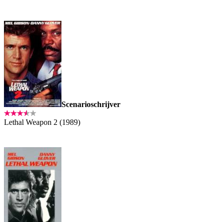
Scenarioschrijver
Lethal Weapon 2 (1989)