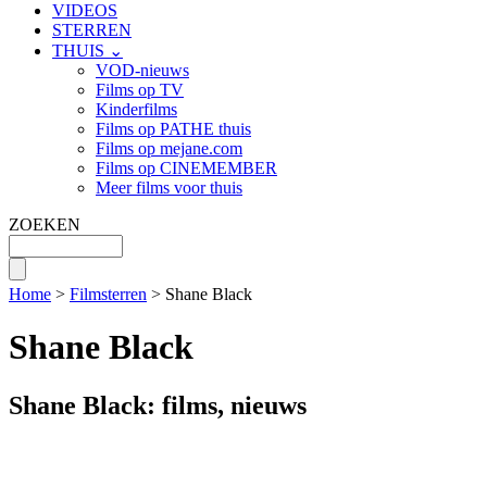
VIDEOS
STERREN
THUIS ⌄
VOD-nieuws
Films op TV
Kinderfilms
Films op PATHE thuis
Films op mejane.com
Films op CINEMEMBER
Meer films voor thuis
ZOEKEN
Home
>
Filmsterren
> Shane Black
Shane Black
Shane Black: films, nieuws