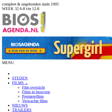
compleet & ongebonden sinds 1995
WEEK 32
6-8 t/m 12-8
MENU
STEDEN
FILMS ⌄
Film overzicht
Films in bioscoop
Premierefilms
Verwachte films
NIEUWS
TRAILERS