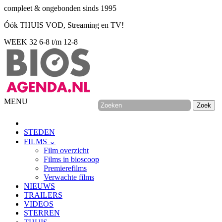
compleet & ongebonden sinds 1995
Óók THUIS VOD, Streaming en TV!
WEEK 32
6-8 t/m 12-8
MENU
STEDEN
FILMS ⌄
Film overzicht
Films in bioscoop
Premierefilms
Verwachte films
NIEUWS
TRAILERS
VIDEOS
STERREN