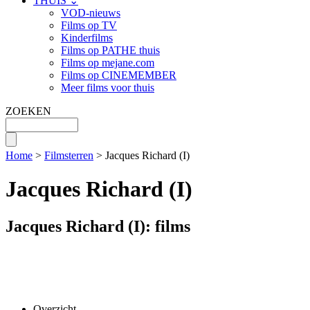
THUIS ⌄
VOD-nieuws
Films op TV
Kinderfilms
Films op PATHE thuis
Films op mejane.com
Films op CINEMEMBER
Meer films voor thuis
ZOEKEN
Home
>
Filmsterren
> Jacques Richard (I)
Jacques Richard (I)
Jacques Richard (I): films
Overzicht