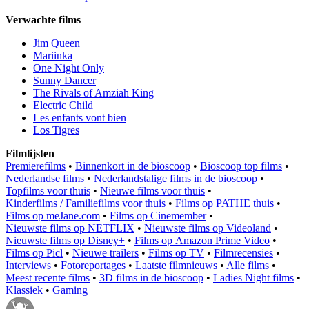
Verwachte films
Jim Queen
Mariinka
One Night Only
Sunny Dancer
The Rivals of Amziah King
Electric Child
Les enfants vont bien
Los Tigres
Filmlijsten
Premierefilms
•
Binnenkort in de bioscoop
•
Bioscoop top films
•
Nederlandse films
•
Nederlandstalige films in de bioscoop
•
Topfilms voor thuis
•
Nieuwe films voor thuis
•
Kinderfilms / Familiefilms voor thuis
•
Films op PATHE thuis
•
Films op meJane.com
•
Films op Cinemember
•
Nieuwste films op NETFLIX
•
Nieuwste films op Videoland
•
Nieuwste films op Disney+
•
Films op Amazon Prime Video
•
Films op Picl
•
Nieuwe trailers
•
Films op TV
•
Filmrecensies
•
Interviews
•
Fotoreportages
•
Laatste filmnieuws
•
Alle films
•
Meest recente films
•
3D films in de bioscoop
•
Ladies Night films
•
Klassiek
•
Gaming