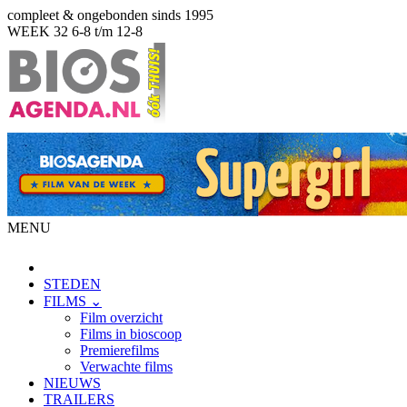
compleet & ongebonden sinds 1995
WEEK 32
6-8 t/m 12-8
MENU
STEDEN
FILMS ⌄
Film overzicht
Films in bioscoop
Premierefilms
Verwachte films
NIEUWS
TRAILERS