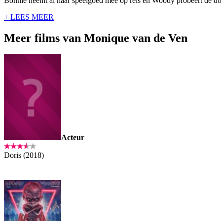
Bonnie neemt al haar speelgoed mee op reis en Woody probeert de doo
+ LEES MEER
Meer films van Monique van de Ven
Acteur
Doris (2018)