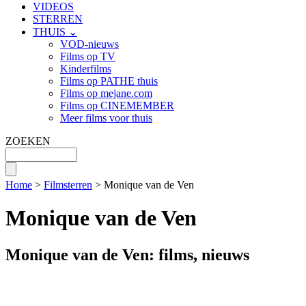
VIDEOS
STERREN
THUIS ⌄
VOD-nieuws
Films op TV
Kinderfilms
Films op PATHE thuis
Films op mejane.com
Films op CINEMEMBER
Meer films voor thuis
ZOEKEN
Home
>
Filmsterren
> Monique van de Ven
Monique van de Ven
Monique van de Ven: films, nieuws