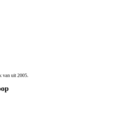
ek van
uit 2005.
oop