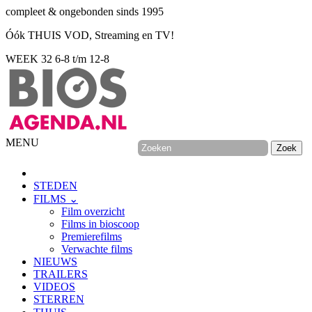
compleet & ongebonden sinds 1995
Óók THUIS VOD, Streaming en TV!
WEEK 32
6-8 t/m 12-8
MENU
STEDEN
FILMS ⌄
Film overzicht
Films in bioscoop
Premierefilms
Verwachte films
NIEUWS
TRAILERS
VIDEOS
STERREN