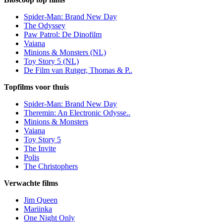
Spider-Man: Brand New Day
The Odyssey
Paw Patrol: De Dinofilm
Vaiana
Minions & Monsters (NL)
Toy Story 5 (NL)
De Film van Rutger, Thomas & P..
Topfilms voor thuis
Spider-Man: Brand New Day
Theremin: An Electronic Odysse..
Minions & Monsters
Vaiana
Toy Story 5
The Invite
Polis
The Christophers
Verwachte films
Jim Queen
Mariinka
One Night Only