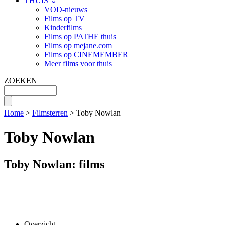
THUIS ⌄
VOD-nieuws
Films op TV
Kinderfilms
Films op PATHE thuis
Films op mejane.com
Films op CINEMEMBER
Meer films voor thuis
ZOEKEN
Home
>
Filmsterren
> Toby Nowlan
Toby Nowlan
Toby Nowlan: films
Overzicht