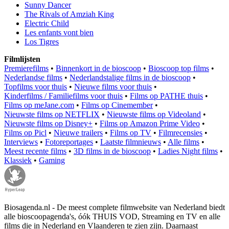
Sunny Dancer
The Rivals of Amziah King
Electric Child
Les enfants vont bien
Los Tigres
Filmlijsten
Premierefilms
•
Binnenkort in de bioscoop
•
Bioscoop top films
•
Nederlandse films
•
Nederlandstalige films in de bioscoop
•
Topfilms voor thuis
•
Nieuwe films voor thuis
•
Kinderfilms / Familiefilms voor thuis
•
Films op PATHE thuis
•
Films op meJane.com
•
Films op Cinemember
•
Nieuwste films op NETFLIX
•
Nieuwste films op Videoland
•
Nieuwste films op Disney+
•
Films op Amazon Prime Video
•
Films op Picl
•
Nieuwe trailers
•
Films op TV
•
Filmrecensies
•
Interviews
•
Fotoreportages
•
Laatste filmnieuws
•
Alle films
•
Meest recente films
•
3D films in de bioscoop
•
Ladies Night films
•
Klassiek
•
Gaming
Biosagenda.nl - De meest complete filmwebsite van Nederland biedt
alle bioscoopagenda's, óók THUIS VOD, Streaming en TV en alle
films die in Nederland en Vlaanderen te zien zijn. Daarnaast