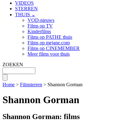
VIDEOS
STERREN
THUIS ⌄
VOD-nieuws
Films op TV
Kinderfilms
Films op PATHE thuis
Films op mejane.com
Films op CINEMEMBER
Meer films voor thuis
ZOEKEN
Home
>
Filmsterren
> Shannon Gorman
Shannon Gorman
Shannon Gorman: films