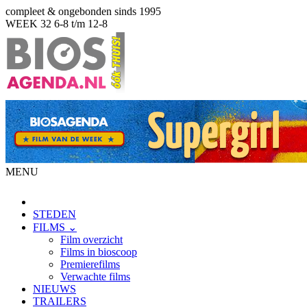
compleet & ongebonden sinds 1995
WEEK 32
6-8 t/m 12-8
MENU
STEDEN
FILMS ⌄
Film overzicht
Films in bioscoop
Premierefilms
Verwachte films
NIEUWS
TRAILERS