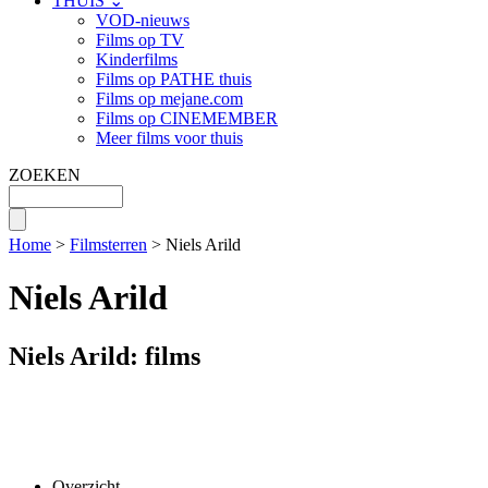
THUIS ⌄
VOD-nieuws
Films op TV
Kinderfilms
Films op PATHE thuis
Films op mejane.com
Films op CINEMEMBER
Meer films voor thuis
ZOEKEN
Home
>
Filmsterren
> Niels Arild
Niels Arild
Niels Arild: films
Overzicht