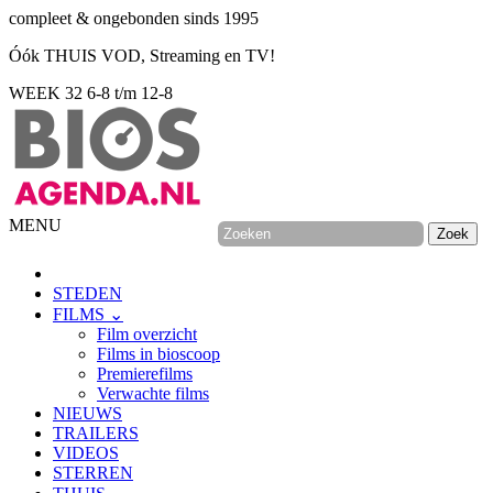
compleet & ongebonden sinds 1995
Óók THUIS VOD, Streaming en TV!
WEEK 32
6-8 t/m 12-8
MENU
STEDEN
FILMS ⌄
Film overzicht
Films in bioscoop
Premierefilms
Verwachte films
NIEUWS
TRAILERS
VIDEOS
STERREN