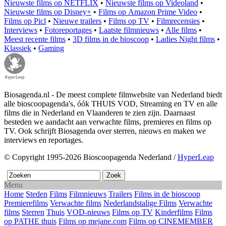
Nieuwste films op NETFLIX
•
Nieuwste films op Videoland
•
Nieuwste films op Disney+
•
Films op Amazon Prime Video
•
Films op Picl
•
Nieuwe trailers
•
Films op TV
•
Filmrecensies
•
Interviews
•
Fotoreportages
•
Laatste filmnieuws
•
Alle films
•
Meest recente films
•
3D films in de bioscoop
•
Ladies Night films
•
Klassiek
•
Gaming
Biosagenda.nl - De meest complete filmwebsite van Nederland biedt
alle bioscoopagenda's, óók THUIS VOD, Streaming en TV en alle
films die in Nederland en Vlaanderen te zien zijn. Daarnaast
besteden we aandacht aan verwachte films, premieres en films op
TV. Ook schrijft Biosagenda over sterren, nieuws en maken we
interviews en reportages.
© Copyright 1995-2026 Bioscoopagenda Nederland /
HyperLeap
Menu
Home
Steden
Films
Filmnieuws
Trailers
Films in de bioscoop
Premierefilms
Verwachte films
Nederlandstalige Films
Verwachte
films
Sterren
Thuis
VOD-nieuws
Films op TV
Kinderfilms
Films
op PATHE thuis
Films op mejane.com
Films op CINEMEMBER