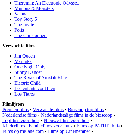
Theremin: An Electronic Odysse..
Minions & Monsters
Vaiana
Toy Story 5
The Invite
Polis
The Christophers
Verwachte films
Jim Queen
Mariinka
One Night Only
Sunny Dancer
The Rivals of Amziah King
Electric Child
Les enfants vont bien
Los Tigres
Filmlijsten
Premierefilms
•
Verwachte films
•
Bioscoop top films
•
Nederlandse films
•
Nederlandstalige films in de bioscoop
•
Topfilms voor thuis
•
Nieuwe films voor thuis
•
Kinderfilms / Familiefilms voor thuis
•
Films op PATHE thuis
•
Films op meJane.com
•
Films op Cinemember
•