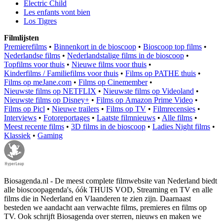
Electric Child
Les enfants vont bien
Los Tigres
Filmlijsten
Premierefilms
•
Binnenkort in de bioscoop
•
Bioscoop top films
•
Nederlandse films
•
Nederlandstalige films in de bioscoop
•
Topfilms voor thuis
•
Nieuwe films voor thuis
•
Kinderfilms / Familiefilms voor thuis
•
Films op PATHE thuis
•
Films op meJane.com
•
Films op Cinemember
•
Nieuwste films op NETFLIX
•
Nieuwste films op Videoland
•
Nieuwste films op Disney+
•
Films op Amazon Prime Video
•
Films op Picl
•
Nieuwe trailers
•
Films op TV
•
Filmrecensies
•
Interviews
•
Fotoreportages
•
Laatste filmnieuws
•
Alle films
•
Meest recente films
•
3D films in de bioscoop
•
Ladies Night films
•
Klassiek
•
Gaming
Biosagenda.nl - De meest complete filmwebsite van Nederland biedt
alle bioscoopagenda's, óók THUIS VOD, Streaming en TV en alle
films die in Nederland en Vlaanderen te zien zijn. Daarnaast
besteden we aandacht aan verwachte films, premieres en films op
TV. Ook schrijft Biosagenda over sterren, nieuws en maken we