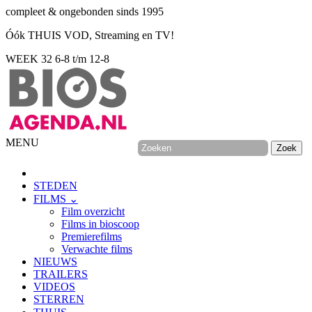
compleet & ongebonden sinds 1995
Óók THUIS VOD, Streaming en TV!
WEEK 32
6-8 t/m 12-8
MENU
STEDEN
FILMS ⌄
Film overzicht
Films in bioscoop
Premierefilms
Verwachte films
NIEUWS
TRAILERS
VIDEOS
STERREN