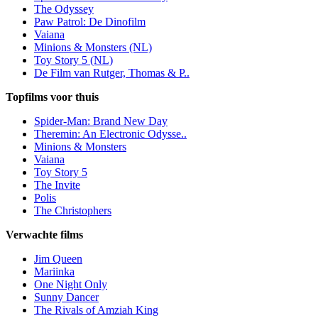
The Odyssey
Paw Patrol: De Dinofilm
Vaiana
Minions & Monsters (NL)
Toy Story 5 (NL)
De Film van Rutger, Thomas & P..
Topfilms voor thuis
Spider-Man: Brand New Day
Theremin: An Electronic Odysse..
Minions & Monsters
Vaiana
Toy Story 5
The Invite
Polis
The Christophers
Verwachte films
Jim Queen
Mariinka
One Night Only
Sunny Dancer
The Rivals of Amziah King