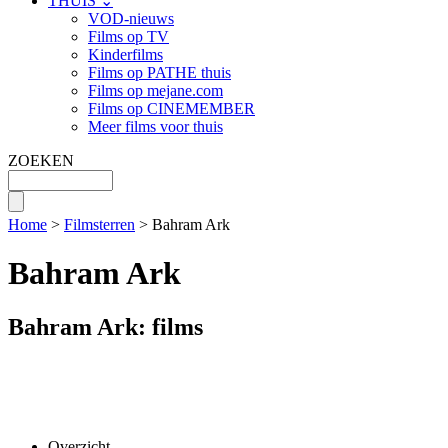
THUIS ⌄
VOD-nieuws
Films op TV
Kinderfilms
Films op PATHE thuis
Films op mejane.com
Films op CINEMEMBER
Meer films voor thuis
ZOEKEN
Home
>
Filmsterren
> Bahram Ark
Bahram Ark
Bahram Ark: films
Overzicht