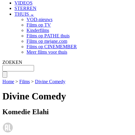
VIDEOS
STERREN
THUIS ⌄
VOD-nieuws
Films op TV
Kinderfilms
Films op PATHE thuis
Films op mejane.com
Films op CINEMEMBER
Meer films voor thuis
ZOEKEN
Home
>
Films
>
Divine Comedy
Divine Comedy
Komedie Elahi