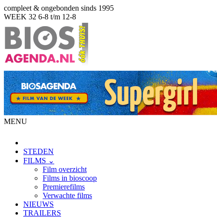
compleet & ongebonden sinds 1995
WEEK 32
6-8 t/m 12-8
MENU
STEDEN
FILMS ⌄
Film overzicht
Films in bioscoop
Premierefilms
Verwachte films
NIEUWS
TRAILERS