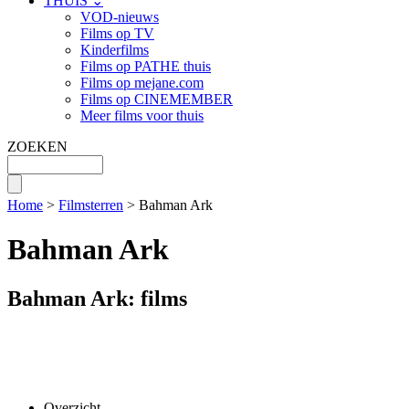
THUIS ⌄
VOD-nieuws
Films op TV
Kinderfilms
Films op PATHE thuis
Films op mejane.com
Films op CINEMEMBER
Meer films voor thuis
ZOEKEN
Home
>
Filmsterren
> Bahman Ark
Bahman Ark
Bahman Ark: films
Overzicht