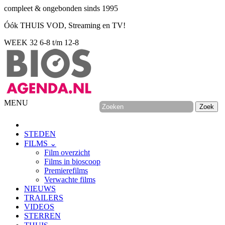
compleet & ongebonden sinds 1995
Óók THUIS VOD, Streaming en TV!
WEEK 32
6-8 t/m 12-8
MENU
STEDEN
FILMS ⌄
Film overzicht
Films in bioscoop
Premierefilms
Verwachte films
NIEUWS
TRAILERS
VIDEOS
STERREN