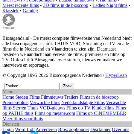
Meest recente films
•
3D films in de bioscoop
•
Ladies Night films
•
Klassiek
•
Gaming
Biosagenda.nl - De meest complete filmwebsite van Nederland biedt
alle bioscoopagenda's, óók THUIS VOD, Streaming en TV en alle
films die in Nederland en Vlaanderen te zien zijn. Daarnaast
besteden we aandacht aan verwachte films, premieres en films op
TV. Ook schrijft Biosagenda over sterren, nieuws en maken we
interviews en reportages.
© Copyright 1995-2026 Bioscoopagenda Nederland /
HyperLeap
Menu
Home
Steden
Films
Filmnieuws
Trailers
Films in de bioscoop
Premierefilms
Verwachte films
Nederlandstalige Films
Verwachte
films
Sterren
Thuis
VOD-nieuws
Films op TV
Kinderfilms
Films
op PATHE thuis
Films op mejane.com
Films op CINEMEMBER
Meer films voor thuis
Diensten
Login
Word Lid!
Adverteren
Bioscoophouder
Disclaimer
Over ons