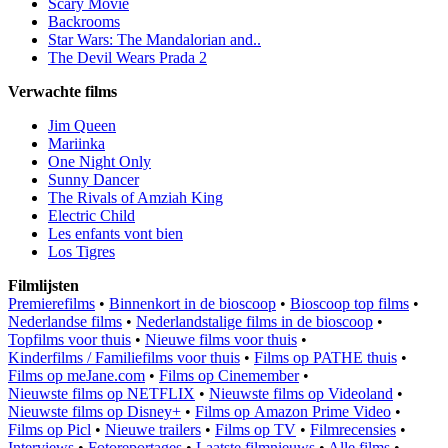
Scary Movie
Backrooms
Star Wars: The Mandalorian and..
The Devil Wears Prada 2
Verwachte films
Jim Queen
Mariinka
One Night Only
Sunny Dancer
The Rivals of Amziah King
Electric Child
Les enfants vont bien
Los Tigres
Filmlijsten
Premierefilms
•
Binnenkort in de bioscoop
•
Bioscoop top films
•
Nederlandse films
•
Nederlandstalige films in de bioscoop
•
Topfilms voor thuis
•
Nieuwe films voor thuis
•
Kinderfilms / Familiefilms voor thuis
•
Films op PATHE thuis
•
Films op meJane.com
•
Films op Cinemember
•
Nieuwste films op NETFLIX
•
Nieuwste films op Videoland
•
Nieuwste films op Disney+
•
Films op Amazon Prime Video
•
Films op Picl
•
Nieuwe trailers
•
Films op TV
•
Filmrecensies
•
Interviews
•
Fotoreportages
•
Laatste filmnieuws
•
Alle films
•