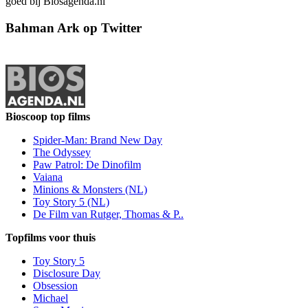
goed bij Biosagenda.nl
Bahman Ark op Twitter
Bioscoop top films
Spider-Man: Brand New Day
The Odyssey
Paw Patrol: De Dinofilm
Vaiana
Minions & Monsters (NL)
Toy Story 5 (NL)
De Film van Rutger, Thomas & P..
Topfilms voor thuis
Toy Story 5
Disclosure Day
Obsession
Michael